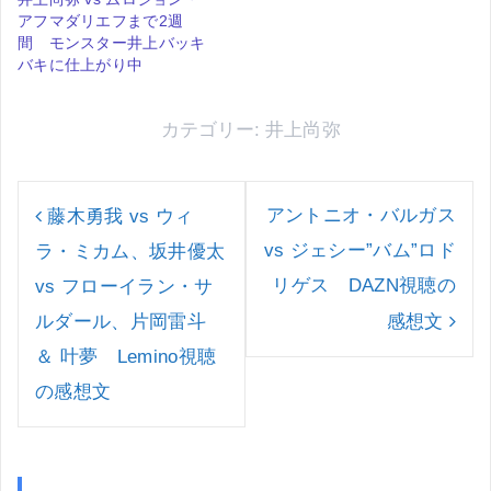
アフマダリエフまで2週
間 モンスター井上バッキ
バキに仕上がり中
カテゴリー:
井上尚弥
投
稿
アントニオ・バルガス
藤木勇我 vs ウィ
ナ
vs ジェシー”バム”ロド
ラ・ミカム、坂井優太
ビ
ゲ
リゲス DAZN視聴の
vs フローイラン・サ
ー
ルダール、片岡雷斗
感想文
シ
ョ
＆ 叶夢 Lemino視聴
ン
の感想文