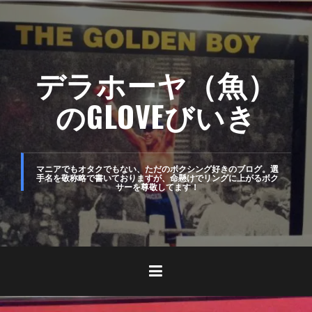
コ
ン
テ
デラホーヤ（魚）
ン
ツ
のGLOVEびいき
へ
ス
キ
マニアでもオタクでもない、ただのボクシング好きのブログ。選
手名を敬称略で書いておりますが、命懸けでリングに上がるボク
サーを尊敬してます！
ッ
プ