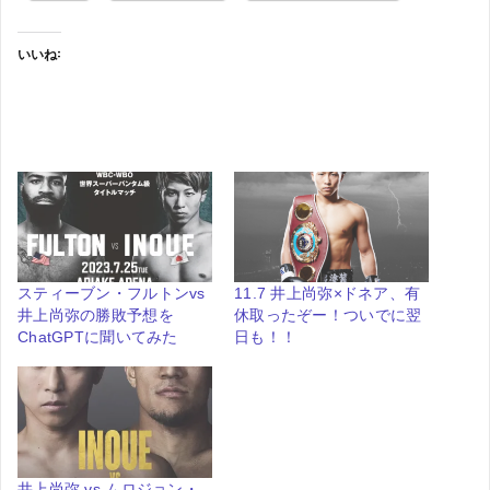
いいね:
スティーブン・フルトンvs
11.7 井上尚弥×ドネア、有
井上尚弥の勝敗予想を
休取ったぞー！ついでに翌
ChatGPTに聞いてみた
日も！！
井上尚弥 vs ムロジョン・