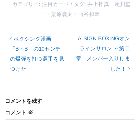
カテゴリー:
注目カード
タグ:
井上拓真
・
尾川堅
一
・
栗原慶太
・
西谷和宏
投
稿
A-SIGN BOXINGオン
ボクシング漫画
ナ
ラインサロン ～第二
「B・B」の10センチ
ビ
ゲ
章 メンバー入りしま
の爆弾を打つ選手を見
ー
つけた
した！
シ
ョ
ン
コメントを残す
コメント
※