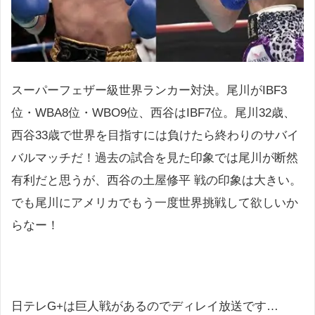
スーパーフェザー級世界ランカー対決。尾川がIBF3
位・WBA8位・WBO9位、西谷はIBF7位。尾川32歳、
西谷33歳で世界を目指すには負けたら終わりのサバイ
バルマッチだ！過去の試合を見た印象では尾川が断然
有利だと思うが、西谷の土屋修平 戦の印象は大きい。
でも尾川にアメリカでもう一度世界挑戦して欲しいか
らなー！
日テレG+は巨人戦があるのでディレイ放送です…