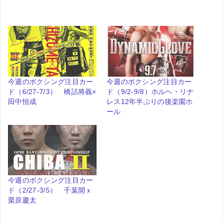
み
込
み
中…
今週のボクシング注目カー
今週のボクシング注目カー
ド（6/27-7/3） 橋詰将義×
ド（9/2-9/8）ホルヘ・リナ
田中恒成
レス12年半ぶりの後楽園ホ
ール
今週のボクシング注目カー
ド（2/27-3/5） 千葉開ｘ
栗原慶太