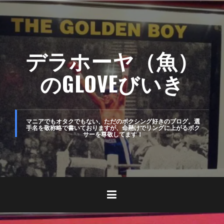
コ
ン
テ
デラホーヤ（魚）
ン
ツ
のGLOVEびいき
へ
ス
キ
マニアでもオタクでもない、ただのボクシング好きのブログ。選
手名を敬称略で書いておりますが、命懸けでリングに上がるボク
サーを尊敬してます！
ッ
プ