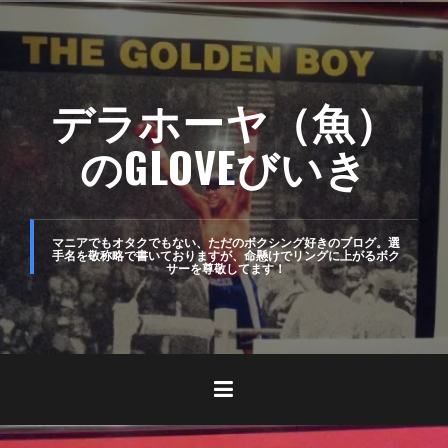
コ
ン
テ
デラホーヤ（魚）
ン
ツ
のGLOVEびいき
へ
ス
キ
マニアでもオタクでもない、ただのボクシング好きのブログ。選
手名を敬称略で書いておりますが、命懸けでリングに上がるボク
サーを尊敬してます！
ッ
プ