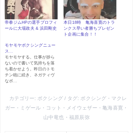
帝拳ジムHPの選手プロフィ
本日18時 亀海喜寛のトラ
ールに大場政夫 & 浜田剛史
ンクス早い者勝ちプレゼン
ト企画に集合！！
モヤモヤボクシングニュー
ス…
モヤモヤする。仕事が捗ら
ないので書いて気持ちを落
ち着かせよう。昨日のトモ
チン砲に続き、ネガティヴ
なボ…
カテゴリー:
ボクシング
タグ:
ボクシング
・
マクレ
ガー
・
ミゲール・コット
・
メイウェザー
・
亀海喜寛
・
山中竜也
・
福原辰弥