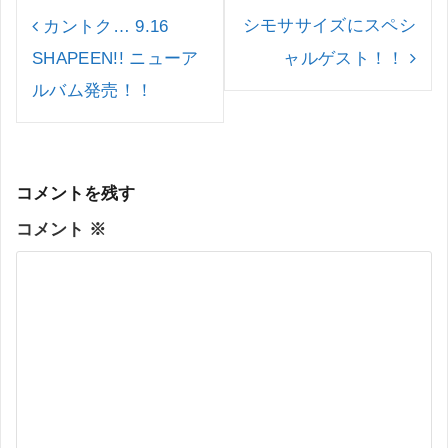
投
稿
シモササイズにスペシ
カントク… 9.16
ナ
SHAPEEN!! ニューア
ャルゲスト！！
ビ
ゲ
ルバム発売！！
ー
シ
ョ
ン
コメントを残す
コメント
※