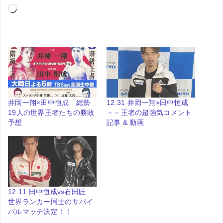
読
み
込
み
中…
井岡一翔×田中恒成 総勢
12.31 井岡一翔×田中恒成
19人の世界王者たちの勝敗
－－王者の超強気コメント
予想
記事 & 動画
12.11 田中恒成vs石田匠
世界ランカー同士のサバイ
バルマッチ決定！！