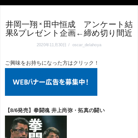
井岡一翔 × 田中恒成 アンケート結
果&プレゼント企画←締め切り間近
2020年11月30日
oscar_delahoya
ご興味をお持ちになった方はクリック！
【8/6発売】拳闘魂 井上尚弥・拓真の闘い