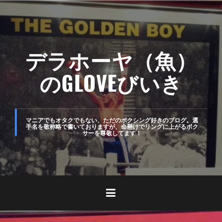
コ
ン
テ
デラホーヤ（魚）
ン
ツ
のGLOVEびいき
へ
ス
キ
マニアでもオタクでもない、ただのボクシング好きのブログ。選
手名を敬称略で書いておりますが、命懸けでリングに上がるボク
サーを尊敬してます！
ッ
プ