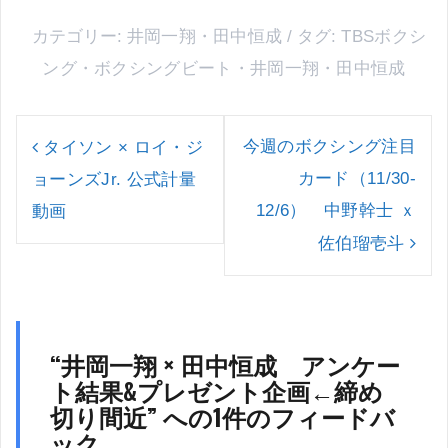
カテゴリー:
井岡一翔
・
田中恒成
タグ:
TBSボクシ
ング
・
ボクシングビート
・
井岡一翔
・
田中恒成
投
稿
今週のボクシング注目
タイソン × ロイ・ジ
ナ
カード（11/30-
ョーンズJr. 公式計量
ビ
ゲ
12/6） 中野幹士 ｘ
動画
ー
佐伯瑠壱斗
シ
ョ
ン
“
井岡一翔 × 田中恒成 アンケー
ト結果&プレゼント企画←締め
切り間近
” への1件のフィードバ
ック