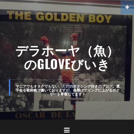
コ
ン
テ
ン
ツ
デラホーヤ（魚）
へ
のGLOVEびいき
ス
キ
ッ
マニアでもオタクでもない、ただのボクシング好きのブログ。選
手名を敬称略で書いておりますが、命懸けでリングに上がるボク
プ
サーを尊敬してます！