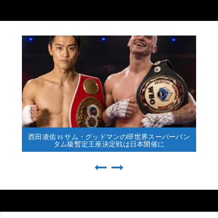
西田凌佑 vs サム・グッドマンのIBF世界スーパーバン
タム級暫定王座決定戦は日本開催に