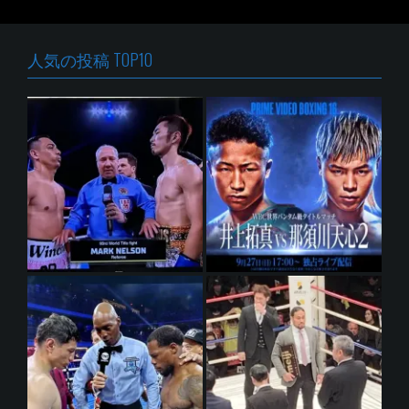
ゲ
ー
シ
人気の投稿 TOP10
ョ
ン