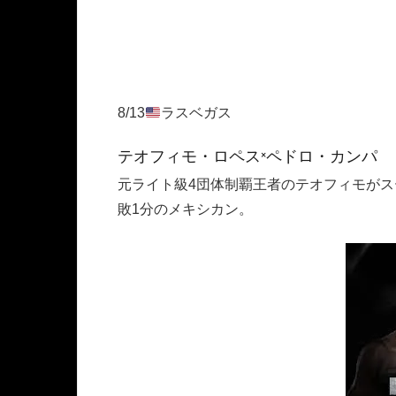
8/13
ラスベガス
テオフィモ・ロペス×ペドロ・カンパ
元ライト級4団体制覇王者のテオフィモがスー
敗1分のメキシカン。