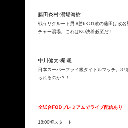
藤田炎村×湯場海樹
戦うリクルート男 8勝6KO1敗の藤田は
チャー湯場。これはKO決着必至だ！
中川健太×梶 颯
日本スーパーフライ級タイトルマッチ。37
られるのか？！
全試合FODプレミアムでライブ配信あり
18:00頃スタート