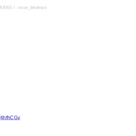
年8月8日
oscar_delahoya
o/4hfhCGv