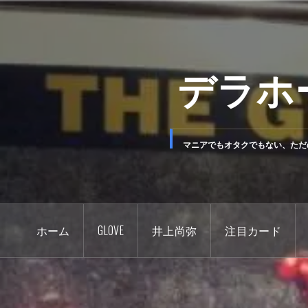
コ
ン
テ
デラホ
ン
ツ
へ
ス
キ
マニアでもオタクでもない、ただ
ッ
プ
ホーム
GLOVE
井上尚弥
注目カード