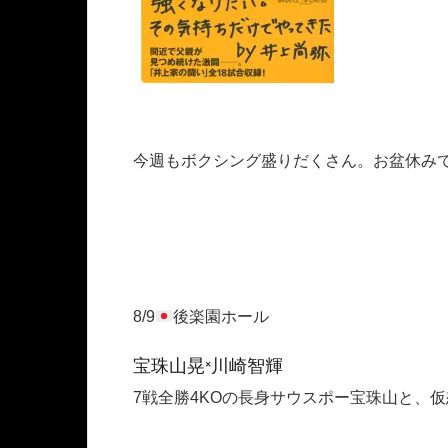
今週もボクシング盛りだくさん。お盆休み
8/9
後楽園ホール
宝珠山晃×川崎智輝
7戦全勝4KOの長身サウスポー宝珠山と、