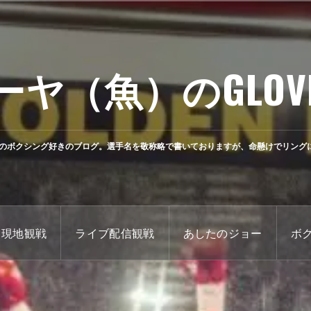
ーヤ（魚）のGLOV
のボクシング好きのブログ。選手名を敬称略で書いておりますが、命懸けでリング
現地観戦
ライブ配信観戦
あしたのジョー
ボ