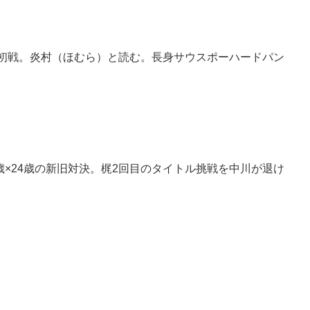
改名初戦。炎村（ほむら）と読む。長身サウスポーハードパン
歳×24歳の新旧対決。梶2回目のタイトル挑戦を中川が退け