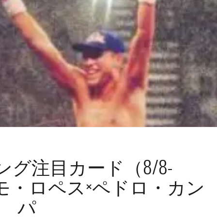
グ注目カード（8/8-
ィモ・ロペス×ペドロ・カン
パ