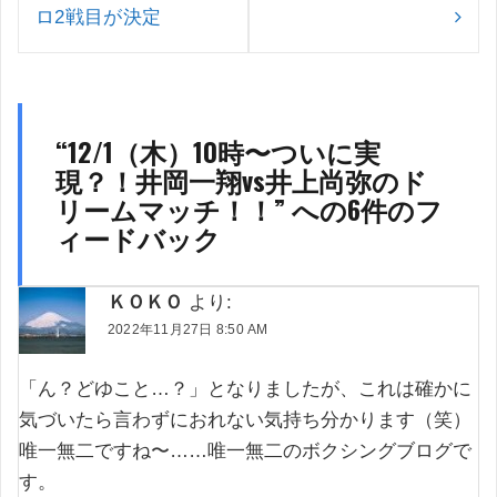
ー
ロ2戦目が決定
シ
ョ
ン
“
12/1（木）10時〜ついに実
現？！井岡一翔vs井上尚弥のド
リームマッチ！！
” への6件のフ
ィードバック
ＫＯＫＯ
より:
2022年11月27日 8:50 AM
「ん？どゆこと…？」となりましたが、これは確かに
気づいたら言わずにおれない気持ち分かります（笑）
唯一無二ですね〜……唯一無二のボクシングブログで
す。