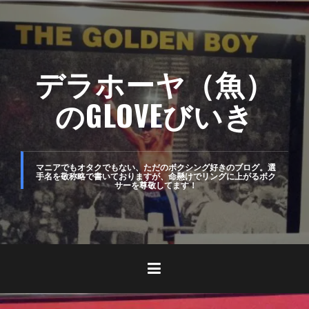
コ
ン
テ
デラホーヤ（魚）
ン
ツ
のGLOVEびいき
へ
ス
キ
マニアでもオタクでもない、ただのボクシング好きのブログ。選
手名を敬称略で書いておりますが、命懸けでリングに上がるボク
サーを尊敬してます！
ッ
プ