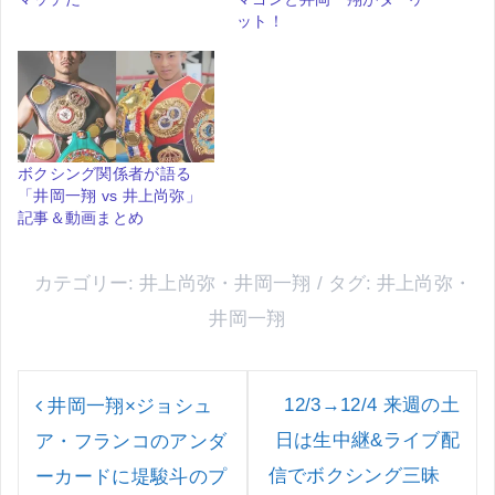
ット！
ボクシング関係者が語る
「井岡一翔 vs 井上尚弥」
記事＆動画まとめ
カテゴリー:
井上尚弥
・
井岡一翔
タグ:
井上尚弥
・
井岡一翔
投
稿
12/3→12/4 来週の土
井岡一翔×ジョシュ
ナ
日は生中継&ライブ配
ア・フランコのアンダ
ビ
ゲ
信でボクシング三昧
ーカードに堤駿斗のプ