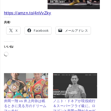
https://amzn.to/4nVvZky
共有:
X
Facebook
メールアドレス
いいね:
読
み
込
み
中…
井岡一翔 vs 井上尚弥は眠
ノニト・ドネアが現役続行
るときに見る方のドリーム
＆スーパーフライ級に。ロ
マッチだ
マゴンと井岡一翔がターゲ