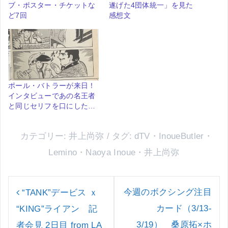
ブ・ポスター・チケットな
遂げた4団体統一」を見た
ど7回
感想文
ポール・バトラーが来日！
インタビューであの名王者
と同じセリフを口にした…
カテゴリー:
井上尚弥
タグ:
dTV
・
InoueButler
・
Lemino
・
Naoya Inoue
・
井上尚弥
投
稿
今週のボクシング注目
“TANK”デービス ｘ
ナ
カード（3/13-
“KING”ライアン 記
ビ
ゲ
3/19） 桑原拓×ホ
者会見 2日目 from LA