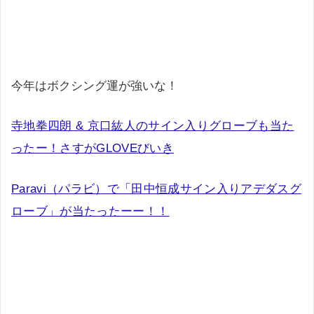
今年はボクシング運が強いな！
寺地拳四朗 & 京口紘人のサイン入りグローブも当た
ったー！さすがGLOVEびいき
Paravi（パラビ）で「田中恒成サイン入りアデダスグ
ローブ」が当たったーー！！