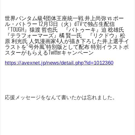
世界バンタム級4団体王座統一戦 井上尚弥 vs ポー
ル・バトラー 12月13日（火）dTVで独占生配信
『TOUGH』猿渡 哲也氏 『バトゥーキ』迫 稔雄氏
『テラフォーマーズ』橘 賢一氏 『リクドウ』松
原 利光氏 人気漫画家4人が描き下ろした井上選手イ
ラストを“号外風”特別版として配布 特別イラストポ
スターがもらえるTwitterキャンペーン
https://avexnet.jp/news/detail.php?id=1012360
応援メッセージをなんて書いたかは忘れました。