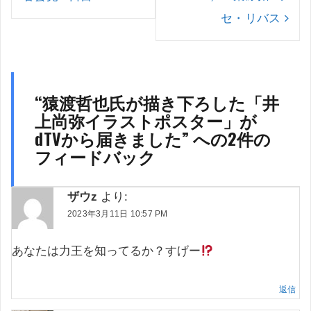
ー
セ・リバス
シ
ョ
ン
“
猿渡哲也氏が描き下ろした「井
上尚弥イラストポスター」が
dTVから届きました
” への2件の
フィードバック
ザウz
より:
2023年3月11日 10:57 PM
あなたは力王を知ってるか？すげー
返信