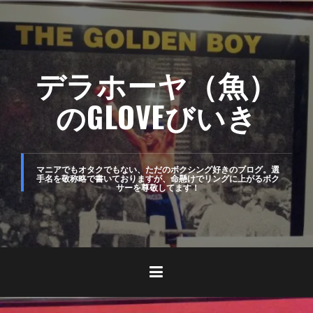
コ
ン
テ
デラホーヤ（魚）
ン
ツ
のGLOVEびいき
へ
ス
キ
マニアでもオタクでもない、ただのボクシング好きのブログ。選
手名を敬称略で書いておりますが、命懸けでリングに上がるボク
サーを尊敬してます！
ッ
プ