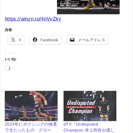
https://amzn.to/4nVvZky
共有:
X
Facebook
メールアドレス
いいね:
読
み
込
み
中…
2023年にボクシングの抽選
dTV「Undisputed
で当たったもの グロー
Champion 井上尚弥が成し