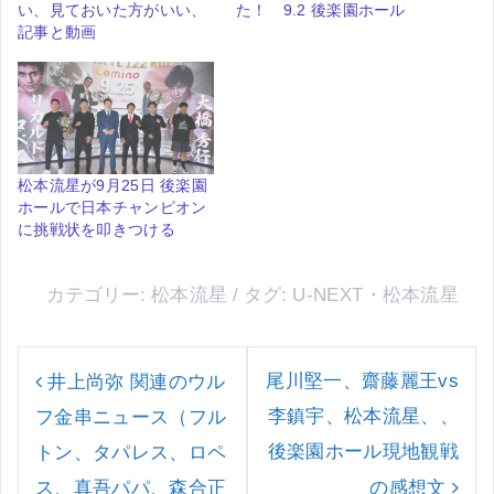
い、見ておいた方がいい、
た！ 9.2 後楽園ホール
記事と動画
松本流星が9月25日 後楽園
ホールで日本チャンピオン
に挑戦状を叩きつける
カテゴリー:
松本流星
タグ:
U-NEXT
・
松本流星
投
稿
尾川堅一、齋藤麗王vs
井上尚弥 関連のウル
ナ
李鎮宇、松本流星、、
フ金串ニュース（フル
ビ
ゲ
後楽園ホール現地観戦
トン、タパレス、ロペ
ー
ス、真吾パパ、森合正
の感想文