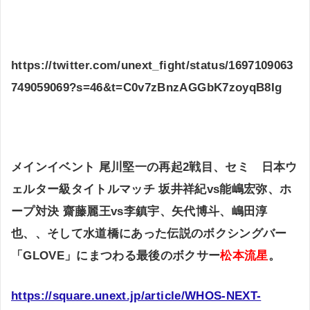
https://twitter.com/unext_fight/status/1697109063
749059069?s=46&t=C0v7zBnzAGGbK7zoyqB8Ig
メインイベント
尾川堅一
の再起2戦目、セミ 日本ウ
ェルター級タイトルマッチ
坂井祥紀vs能嶋宏弥
、ホ
ープ対決 齋藤麗王vs李鎮宇、矢代博斗、嶋田淳
也、、そして水道橋にあった伝説のボクシングバー
「GLOVE」にまつわる最後のボクサー
松本流星
。
https://square.unext.jp/article/WHOS-NEXT-