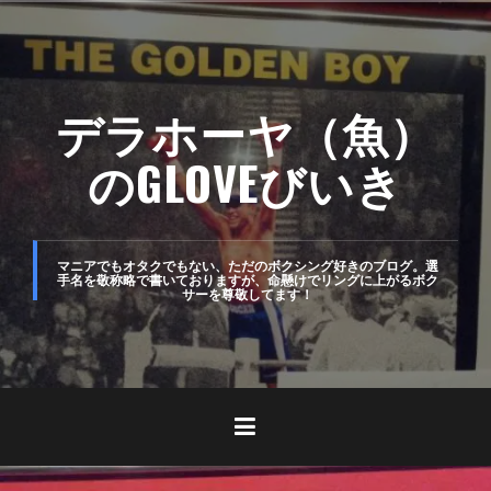
コ
ン
テ
デラホーヤ（魚）
ン
ツ
のGLOVEびいき
へ
ス
キ
マニアでもオタクでもない、ただのボクシング好きのブログ。選
手名を敬称略で書いておりますが、命懸けでリングに上がるボク
サーを尊敬してます！
ッ
プ