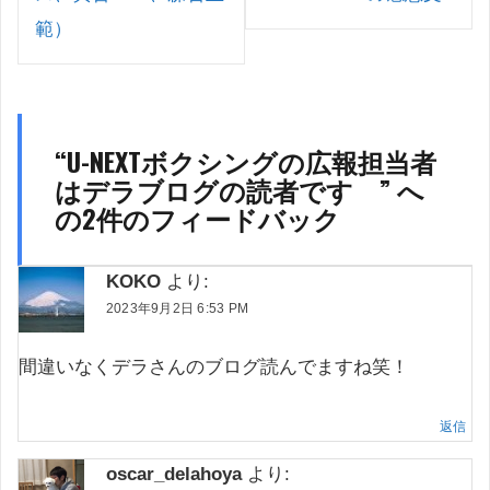
シ
ョ
範）
ン
“
U-NEXTボクシングの広報担当者
はデラブログの読者です
” へ
の2件のフィードバック
KOKO
より:
2023年9月2日 6:53 PM
間違いなくデラさんのブログ読んでますね笑！
返信
oscar_delahoya
より: