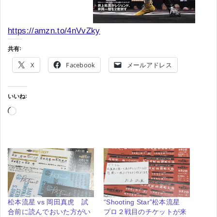
https://amzn.to/4nVvZky
共有:
X
Facebook
メールアドレス
いいね:
読
み
込
み
中…
松本流星 vs 岡田真虎 試
“Shooting Star”松本流星
合前に読んでおいた方がい
プロ２戦目のチケットが来