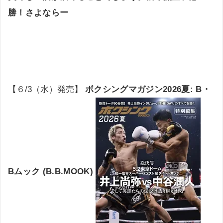
勝！さよならー
【６/3（水）発売】
ボクシングマガジン2026夏: B・
Bムック (B.B.MOOK)