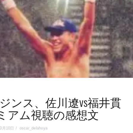
・ジンス、佐川遼vs福井貫
レミアム視聴の感想文
10月10日
oscar_delahoya