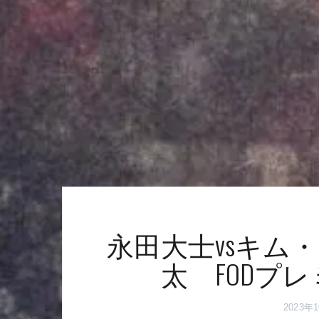
永田大士vsキム
太 FODプ
2023年