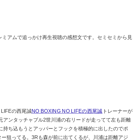
レミアムで追っかけ再生視聴の感想文です。セミセミから見
 LIFEの西尾誠
NO BOXING NO LIFEの西尾誠
トレーナーが
元アンタッチャブル2世川浦の右リードが走ってて左も距離
負に持ち込もうとアッパーとフックを積極的に出したのでポ
ター狙ってる。3Rも森が前に出てくるが、川浦は距離アジ