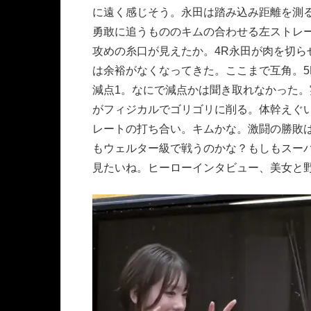
に遠く感じそう。永田は踏み込み距離を測る
勇敢に追うもののキムの合わせる左ストレ
攻めの糸口が見えたか。4R永田が肉を切
は余裕がなくなってきた。ここまで互角。
減点1。なにで減点かは聞き取れなかった。
がフィジカルでゴリゴリに削る。体幹えぐい
レートの打ち合い。キムかな。激闘の勝敗は判定
もウェルター級で戦うのかな？もしもスー
見たいね。ヒーローインタビュー、美女と