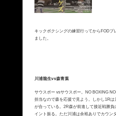
キックボクシングの練習行ってからFODプ
ました。
川浦龍生vs森青葉
サウスポー vsサウスポー。NO BOXING NO
担当なので森を応援で見よう。しかし1Rは
が合っている。2R森が前進して接近戦勝
イント振る。ただ川浦は余裕ありでカウン