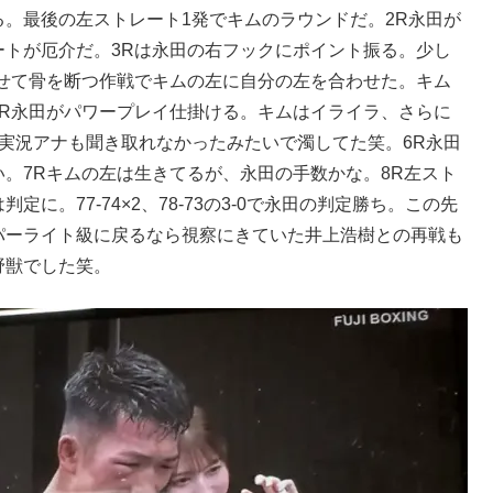
。最後の左ストレート1発でキムのラウンドだ。2R永田が
ートが厄介だ。3Rは永田の右フックにポイント振る。少し
らせて骨を断つ作戦でキムの左に自分の左を合わせた。キム
5R永田がパワープレイ仕掛ける。キムはイライラ、さらに
実況アナも聞き取れなかったみたいで濁してた笑。6R永田
。7Rキムの左は生きてるが、永田の手数かな。8R左スト
に。77-74×2、78-73の3-0で永田の判定勝ち。この先
パーライト級に戻るなら視察にきていた井上浩樹との再戦も
野獣でした笑。