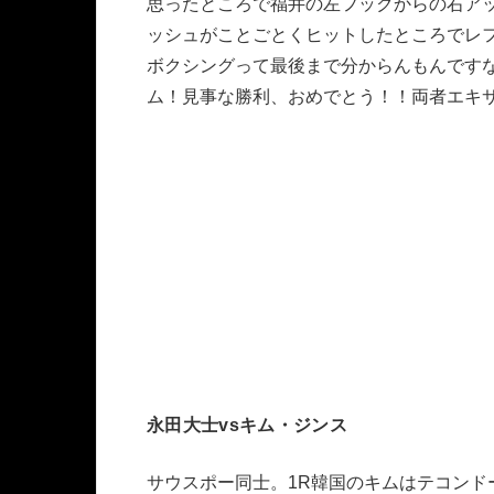
思ったところで福井の左フックからの右ア
ッシュがことごとくヒットしたところでレフ
ボクシングって最後まで分からんもんです
ム！見事な勝利、おめでとう！！両者エキ
永田大士vsキム・ジンス
サウスポー同士。1R韓国のキムはテコン