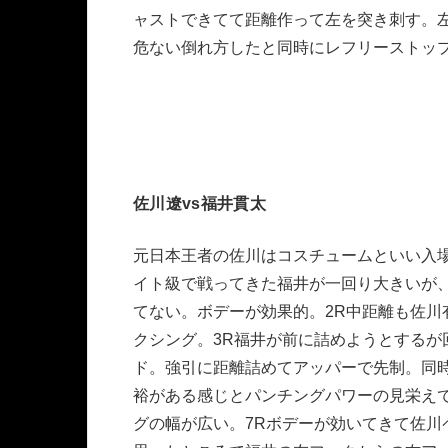
ャストできてて距離作って左を突き刺す。左
危ない倒れ方したと同時にレフリーストッ
佐川遼vs福井貫太
元日本王者の佐川はコスチュームといい入
イト級で戦ってきた福井が一回り大きいが
てない。ボデーが効果的。2R中距離も佐
クシング。3R福井が前に詰めようとするが
ド。強引に距離詰めてアッパーで先制。同
裕がある感じとパンチングパワーの見栄え
グの幅が広い。7Rボデーが効いてきて佐川