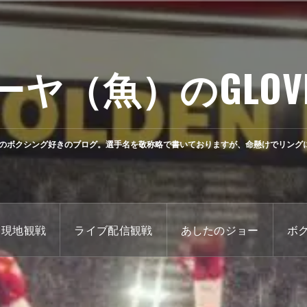
ーヤ（魚）のGLOV
のボクシング好きのブログ。選手名を敬称略で書いておりますが、命懸けでリング
現地観戦
ライブ配信観戦
あしたのジョー
ボ