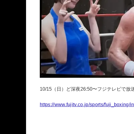
10/15（日）ど深夜26:50〜フジテレビ
https://www.fujitv.co.jp/sports/fuji_boxing/