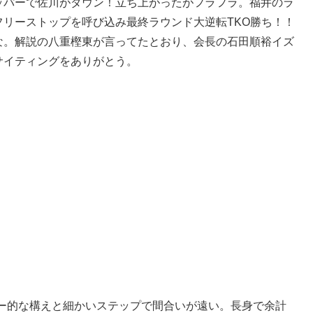
ッパーで佐川がダウン！立ち上がったがフラフラ。福井のラ
リーストップを呼び込み最終ラウンド大逆転TKO勝ち！！
な。解説の八重樫東が言ってたとおり、会長の石田順裕イズ
サイティングをありがとう。
ドー的な構えと細かいステップで間合いが遠い。長身で余計