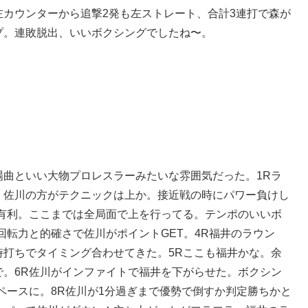
カウンターから追撃2発も左ストレート、合計3連打で森が
プ。連敗脱出、いいボクシングでしたね〜。
場曲といい大物プロレスラーみたいな雰囲気だった。1Rラ
、佐川の方がテクニックは上か。接近戦の時にパワー負けし
川有利。ここまでは全局面で上を行ってる。テンポのいいボ
回転力と的確さで佐川がポイントGET。4R福井のラウン
時打ちでタイミング合わせてきた。5Rここも福井かな。余
で。6R佐川がインファイトで福井を下がらせた。ボクシン
ペースに。8R佐川が1分過ぎまで優勢で倒すか判定勝ちかと