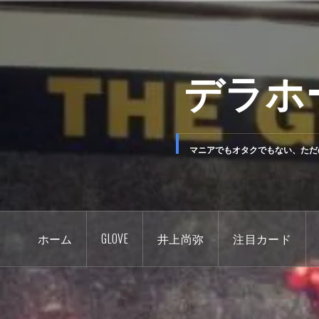
コ
ン
テ
デラホ
ン
ツ
へ
ス
キ
マニアでもオタクでもない、ただ
ッ
プ
ホーム
GLOVE
井上尚弥
注目カード