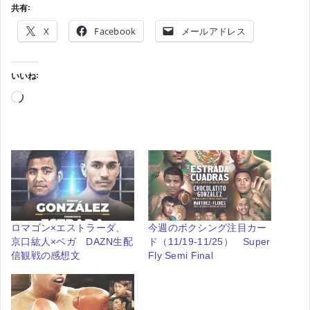
共有:
X
Facebook
メールアドレス
いいね:
読
み
込
み
中…
ロマゴン×エストラーダ、
今週のボクシング注目カー
京口紘人×ベガ DAZN生配
ド（11/19-11/25） Super
信観戦の感想文
Fly Semi Final