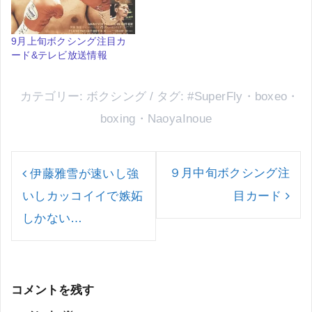
9月上旬ボクシング注目カ
ード&テレビ放送情報
カテゴリー:
ボクシング
タグ:
#SuperFly
・
boxeo
・
boxing
・
NaoyaInoue
投
稿
９月中旬ボクシング注
伊藤雅雪が速いし強
ナ
いしカッコイイで嫉妬
目カード
ビ
ゲ
しかない…
ー
シ
ョ
ン
コメントを残す