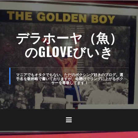
コ
ン
テ
デラホーヤ（魚）
ン
ツ
のGLOVEびいき
へ
ス
キ
マニアでもオタクでもない、ただのボクシング好きのブログ。選
手名を敬称略で書いておりますが、命懸けでリングに上がるボク
サーを尊敬してます！
ッ
プ