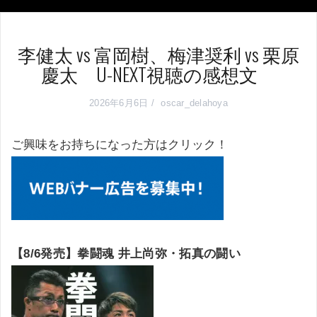
李健太 vs 富岡樹、梅津奨利 vs 栗原
慶太 U-NEXT視聴の感想文
2026年6月6日
oscar_delahoya
ご興味をお持ちになった方はクリック！
【8/6発売】拳闘魂 井上尚弥・拓真の闘い