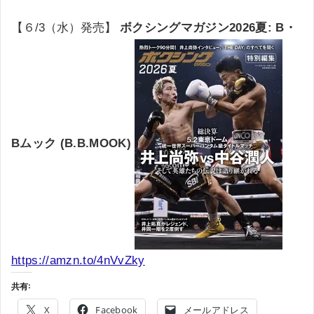
【６/3（水）発売】
ボクシングマガジン2026夏: B・
Bムック (B.B.MOOK)
https://amzn.to/4nVvZky
共有:
X
Facebook
メールアドレス