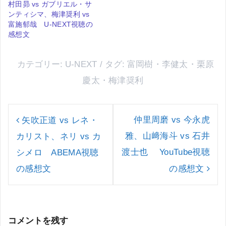
村田昴 vs ガブリエル・サ
ンティシマ、梅津奨利 vs
富施郁哉 U-NEXT視聴の
感想文
カテゴリー:
U-NEXT
タグ:
富岡樹
・
李健太
・
栗原
慶太
・
梅津奨利
投
稿
仲里周磨 vs 今永虎
矢吹正道 vs レネ・
ナ
雅、山﨑海斗 vs 石井
カリスト、ネリ vs カ
ビ
ゲ
渡士也 YouTube視聴
シメロ ABEMA視聴
ー
の感想文
の感想文
シ
ョ
ン
コメントを残す