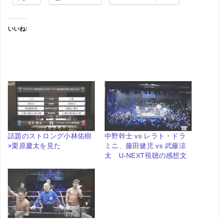
いいね:
話題のストロング小林佑樹
中野幹士 vs レラト・ドラ
×栗原慶太を見た
ミニ、藤田健児 vs 武藤涼
太 U-NEXT視聴の感想文