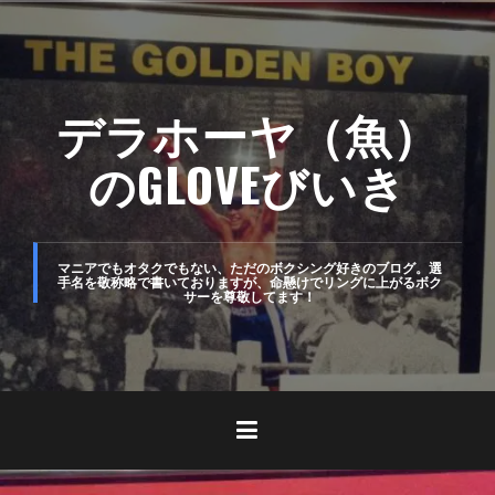
コ
ン
テ
デラホーヤ（魚）
ン
ツ
のGLOVEびいき
へ
ス
キ
マニアでもオタクでもない、ただのボクシング好きのブログ。選
手名を敬称略で書いておりますが、命懸けでリングに上がるボク
サーを尊敬してます！
ッ
プ