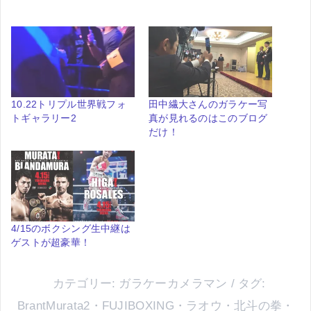
10.22トリプル世界戦フォ
田中繊大さんのガラケー写
トギャラリー2
真が見れるのはこのブログ
だけ！
4/15のボクシング生中継は
ゲストが超豪華！
カテゴリー:
ガラケーカメラマン
タグ:
BrantMurata2
・
FUJIBOXING
・
ラオウ
・
北斗の拳
・