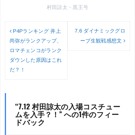
村田諒太
・
黒王号
投
稿
7.6 ダイナミックグロ
P4Pランキング 井上
ナ
尚弥がランクアップ、
ーブ生観戦感想文
ビ
ゲ
ロマチェンコがランク
ー
ダウンした原因はこれ
シ
ョ
だ？！
ン
“
7.12 村田諒太の入場コスチュー
ムを入手？！
” への1件のフィー
ドバック