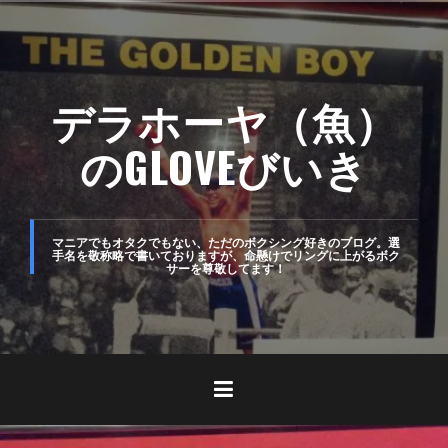
コ
ン
テ
デラホーヤ（魚）
ン
ツ
のGLOVEびいき
へ
ス
キ
マニアでもオタクでもない、ただのボクシング好きのブログ。選
手名を敬称略で書いておりますが、命懸けでリングに上がるボク
サーを尊敬してます！
ッ
プ