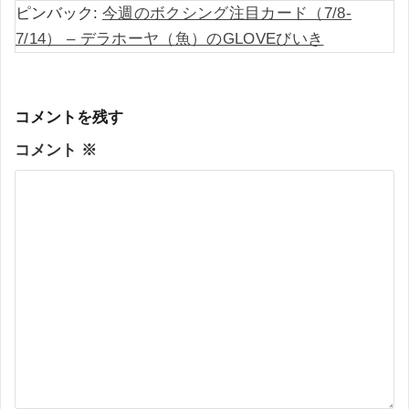
ピンバック:
今週のボクシング注目カード（7/8-
7/14） – デラホーヤ（魚）のGLOVEびいき
コメントを残す
コメント
※