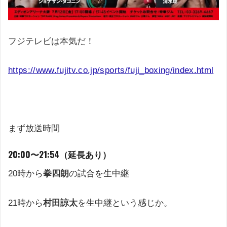
フジテレビは本気だ！
https://www.fujitv.co.jp/sports/fuji_boxing/index.html
まず放送時間
20:00〜21:54（延長あり）
20時から
拳四朗
の試合を生中継
21時から
村田諒太
を生中継という感じか。