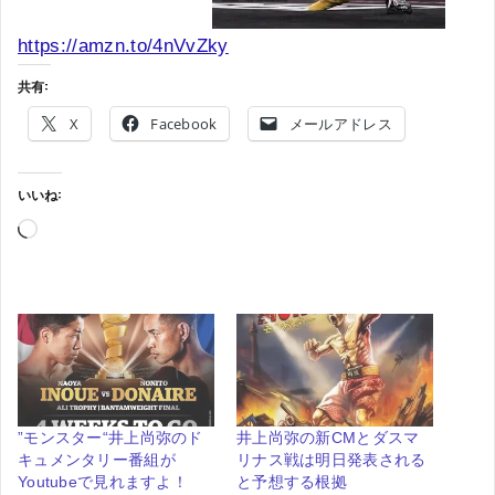
https://amzn.to/4nVvZky
共有:
X
Facebook
メールアドレス
いいね:
読
み
込
み
中…
”モンスター“井上尚弥のド
井上尚弥の新CMとダスマ
キュメンタリー番組が
リナス戦は明日発表される
Youtubeで見れますよ！
と予想する根拠