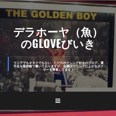
コ
ン
テ
デラホーヤ（魚）
ン
ツ
のGLOVEびいき
へ
ス
キ
マニアでもオタクでもない、ただのボクシング好きのブログ。選
手名を敬称略で書いておりますが、命懸けでリングに上がるボク
サーを尊敬してます！
ッ
プ