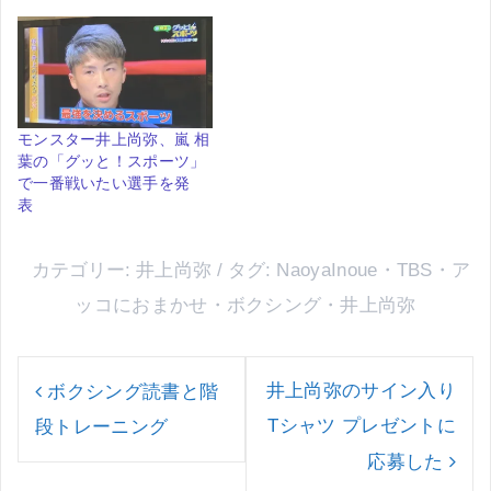
モンスター井上尚弥、嵐 相
葉の「グッと！スポーツ」
で一番戦いたい選手を発
表
カテゴリー:
井上尚弥
タグ:
NaoyaInoue
・
TBS
・
ア
ッコにおまかせ
・
ボクシング
・
井上尚弥
投
稿
井上尚弥のサイン入り
ボクシング読書と階
ナ
Tシャツ プレゼントに
段トレーニング
ビ
ゲ
応募した
ー