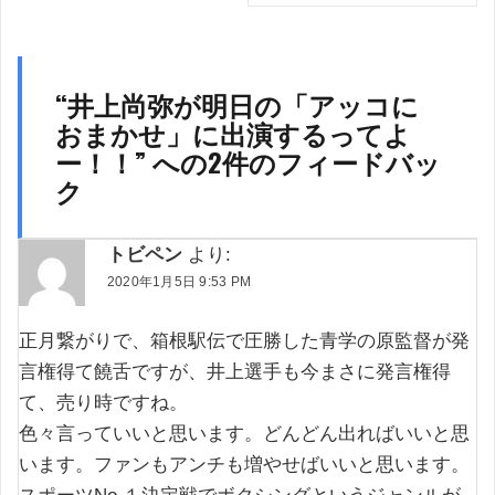
シ
ョ
ン
“
井上尚弥が明日の「アッコに
おまかせ」に出演するってよ
ー！！
” への2件のフィードバッ
ク
トビペン
より:
2020年1月5日 9:53 PM
正月繋がりで、箱根駅伝で圧勝した青学の原監督が発
言権得て饒舌ですが、井上選手も今まさに発言権得
て、売り時ですね。
色々言っていいと思います。どんどん出ればいいと思
います。ファンもアンチも増やせばいいと思います。