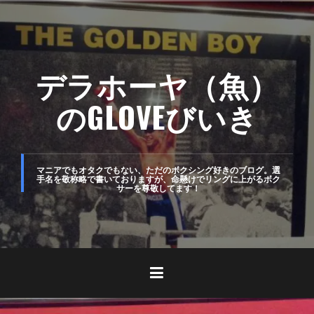
コ
ン
テ
デラホーヤ（魚）
ン
ツ
のGLOVEびいき
へ
ス
キ
マニアでもオタクでもない、ただのボクシング好きのブログ。選
手名を敬称略で書いておりますが、命懸けでリングに上がるボク
サーを尊敬してます！
ッ
プ