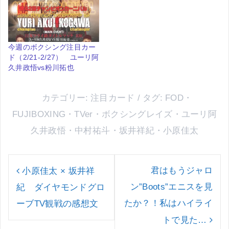
今週のボクシング注目カー
ド（2/21-2/27） ユーリ阿
久井政悟vs粉川拓也
カテゴリー:
注目カード
タグ:
FOD
・
FUJIBOXING
・
TVer
・
ボクシングレイズ
・
ユーリ阿
久井政悟
・
中村祐斗
・
坂井祥紀
・
小原佳太
投
稿
君はもうジャロ
小原佳太 × 坂井祥
ナ
ン”Boots”エニスを見
紀 ダイヤモンドグロ
ビ
ゲ
たか？！私はハイライ
ーブTV観戦の感想文
ー
トで見た…
シ