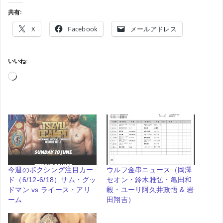
共有:
X
Facebook
メールアドレス
いいね:
読
み
込
み
中…
今週のボクシング注目カー
ウルフ金串ニュース（岡澤
ド（6/12-6/18）サム・グッ
セオン・鈴木雅弘・亀田和
ドマン vs ライース・アリ
毅・ユーリ阿久井政悟 & 岩
ーム
田翔吉）