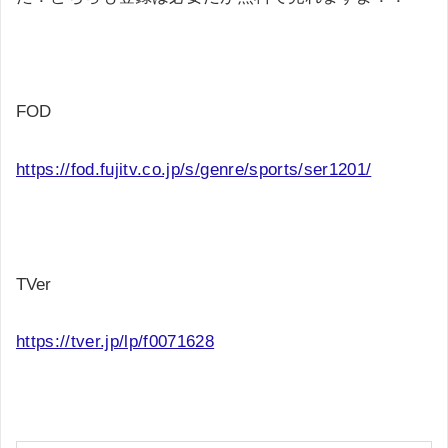
FOD
https://fod.fujitv.co.jp/s/genre/sports/ser1201/
TVer
https://tver.jp/lp/f0071628