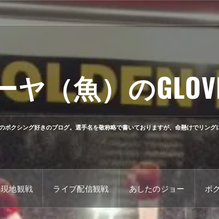
ーヤ（魚）のGLOV
のボクシング好きのブログ。選手名を敬称略で書いておりますが、命懸けでリング
現地観戦
ライブ配信観戦
あしたのジョー
ボ