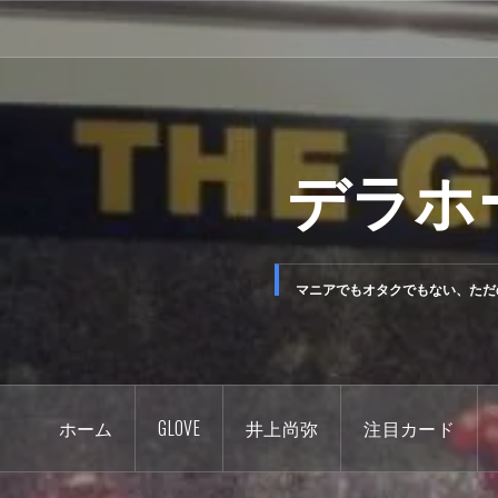
コ
ン
テ
ン
ツ
デラホ
へ
ス
キ
ッ
マニアでもオタクでもない、ただ
プ
ホーム
GLOVE
井上尚弥
注目カード