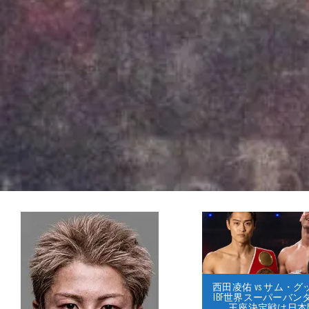
西田凌佑 vs サム・
IBF世界スーパーバン
王座決定戦は日本