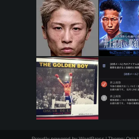
Proudly powered by WordPress
|
Theme:
Oria
b