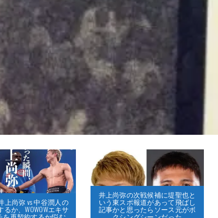
井上尚弥の次戦候補に堤聖也と
いう東スポ報道があって飛ばし
上尚弥 vs 中谷潤人の
記事かと思ったらソース元がボ
するか、WOWOWエキサ
クシングシーンだった
チを再契約するか悩む…