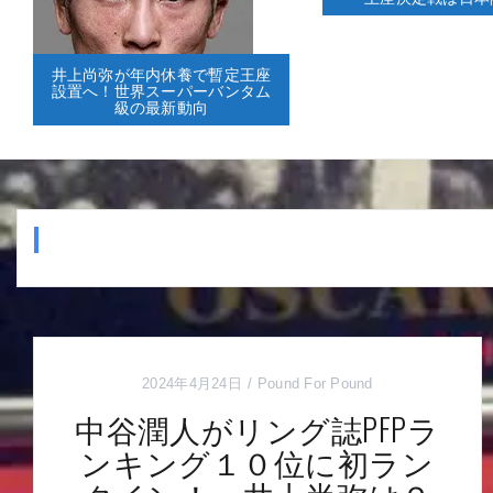
井上尚弥が年内休養で暫定王座
設置へ！世界スーパーバンタム
級の最新動向
2024年4月24日
Pound For Pound
中谷潤人がリング誌PFPラ
ンキング１０位に初ラン