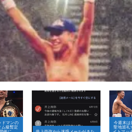
グッドマンの
今週末は井
タム級暫定
聖地巡礼
開催に
井上尚弥から迷惑メールがきた…
イトマッ