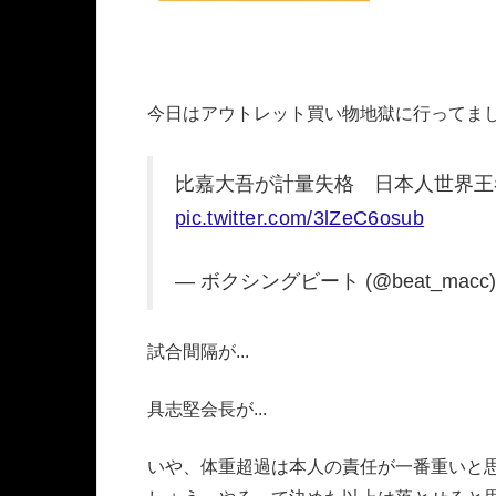
今日はアウトレット買い物地獄に行ってま
比嘉大吾が計量失格 日本人世界
pic.twitter.com/3lZeC6osub
— ボクシングビート (@beat_macc
試合間隔が...
具志堅会長が...
いや、体重超過は本人の責任が一番重いと