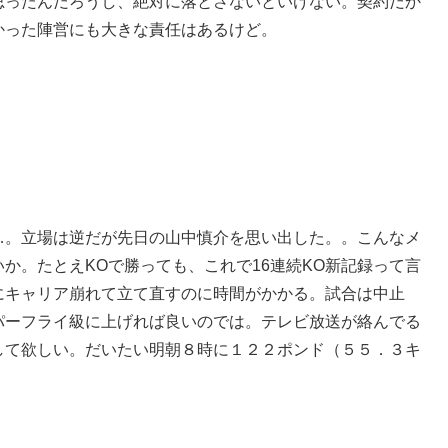
思ったんだろうし、絶対に落とさないといけない。契約だか
かった陣営にも大きな責任はあるけど。
…。立場は逆だが先日の山中慎介を思い出した。。こんなメ
か。たとえKOで勝っても、これで16連続KO新記録って言
にキャリア崩れて立て直すのに時間がかかる。試合は中止
パーフライ級に上げれば良いのでは。テレビ放送が絡んでる
して欲しい。だいたい明朝８時に１２２ポンド（５５．３キ