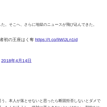
した。そこへ、さらに地獄のニュースが飛び込んできた。
王者初の王座はく奪
https://t.co/liWlJLn1id
)
2018年4月14日
思う。本人が落とせないと思ったら断固拒否しないとダメで