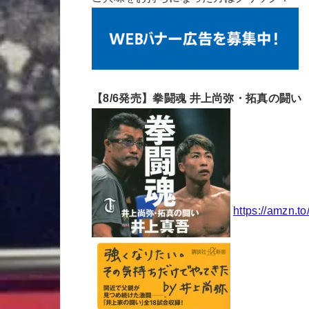
【8/6発売】拳闘魂 井上尚弥・拓真の闘い
https://amzn.t