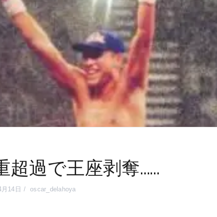
重超過で王座剥奪……
4月14日
oscar_delahoya