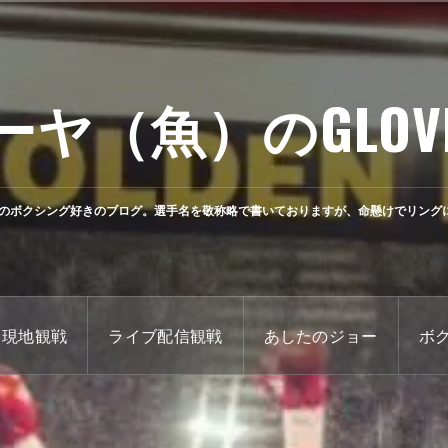
ーヤ（魚）のGLOV
のボクシング好きのブログ。選手名を敬称略で書いておりますが、命懸けでリング
現地観戦
ライブ配信観戦
あしたのジョー
ボ