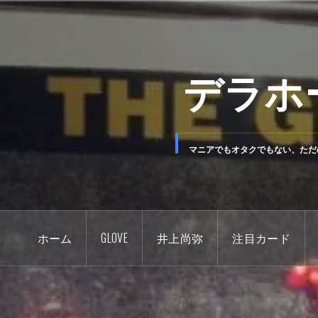
コ
ン
テ
デラホ
ン
ツ
へ
ス
キ
マニアでもオタクでもない、ただ
ッ
プ
ホーム
GLOVE
井上尚弥
注目カード