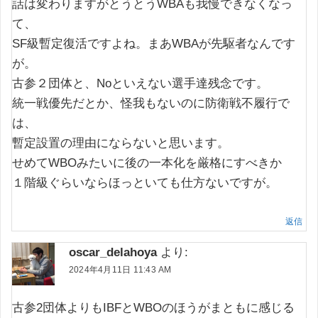
話は変わりますがとうとうWBAも我慢できなくなっ
て、
SF級暫定復活ですよね。まあWBAが先駆者なんです
が。
古参２団体と、Noといえない選手達残念です。
統一戦優先だとか、怪我もないのに防衛戦不履行で
は、
暫定設置の理由にならないと思います。
せめてWBOみたいに後の一本化を厳格にすべきか
１階級ぐらいならほっといても仕方ないですが。
返信
oscar_delahoya
より:
2024年4月11日 11:43 AM
古参2団体よりもIBFとWBOのほうがまともに感じる