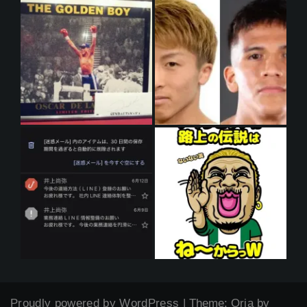
Proudly powered by WordPress
|
Theme:
Oria
by