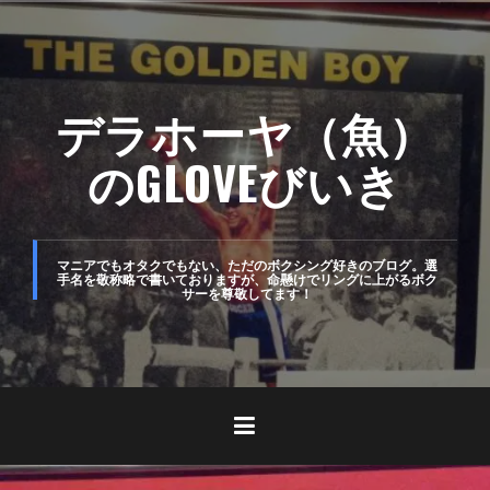
コ
ン
テ
デラホーヤ（魚）
ン
ツ
のGLOVEびいき
へ
ス
キ
マニアでもオタクでもない、ただのボクシング好きのブログ。選
手名を敬称略で書いておりますが、命懸けでリングに上がるボク
サーを尊敬してます！
ッ
プ