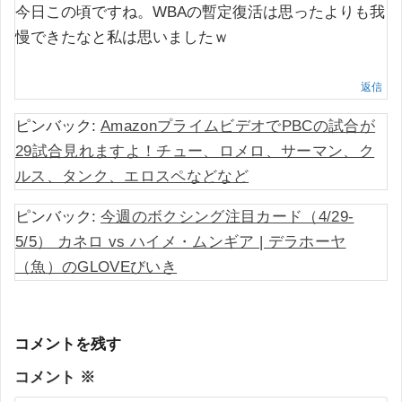
今日この頃ですね。WBAの暫定復活は思ったよりも我
慢できたなと私は思いましたｗ
返信
ピンバック:
AmazonプライムビデオでPBCの試合が
29試合見れますよ！チュー、ロメロ、サーマン、ク
ルス、タンク、エロスペなどなど
ピンバック:
今週のボクシング注目カード（4/29-
5/5） カネロ vs ハイメ・ムンギア | デラホーヤ
（魚）のGLOVEびいき
コメントを残す
コメント
※