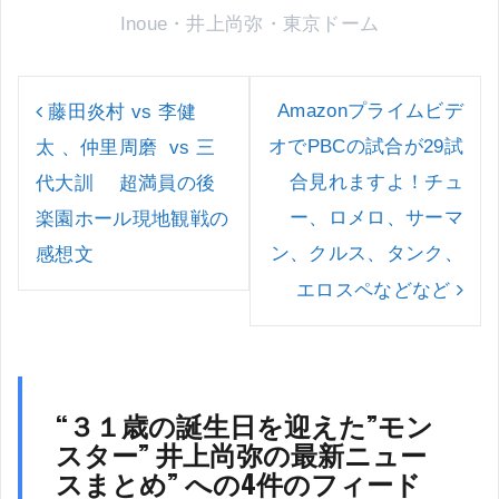
Inoue
・
井上尚弥
・
東京ドーム
投
稿
Amazonプライムビデ
藤田炎村 vs 李健
ナ
オでPBCの試合が29試
太 、仲里周磨 vs 三
ビ
ゲ
合見れますよ！チュ
代大訓 超満員の後
ー
ー、ロメロ、サーマ
楽園ホール現地観戦の
シ
ョ
ン、クルス、タンク、
感想文
ン
エロスペなどなど
“
３１歳の誕生日を迎えた”モン
スター” 井上尚弥の最新ニュー
スまとめ
” への4件のフィード