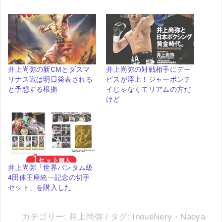
井上尚弥の新CMとダスマ
井上尚弥の対戦相手にデー
リナス戦は明日発表される
ビスが浮上！ジャーボンテ
と予想する根拠
イじゃなくてリアムの方だ
けど
井上尚弥「世界バンタム級
4団体王座統一記念の切手
セット」を購入した
カテゴリー:
井上尚弥
タグ:
InoueNery
・
Naoya