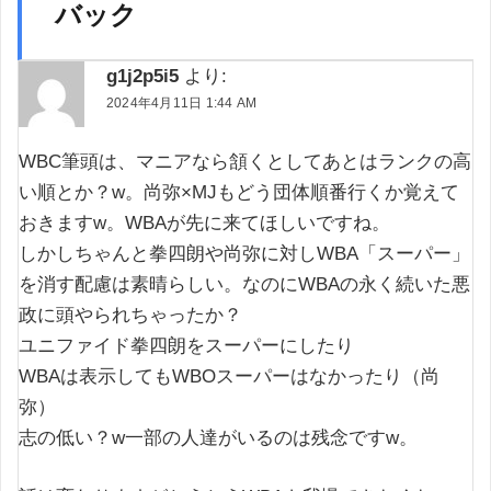
バック
g1j2p5i5
より:
2024年4月11日 1:44 AM
WBC筆頭は、マニアなら頷くとしてあとはランクの高
い順とか？w。尚弥×MJもどう団体順番行くか覚えて
おきますw。WBAが先に来てほしいですね。
しかしちゃんと拳四朗や尚弥に対しWBA「スーパー」
を消す配慮は素晴らしい。なのにWBAの永く続いた悪
政に頭やられちゃったか？
ユニファイド拳四朗をスーパーにしたり
WBAは表示してもWBOスーパーはなかったり（尚
弥）
志の低い？w一部の人達がいるのは残念ですw。