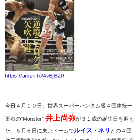
https://amzn.to/4vBjBZR
今日４月１０日、世界スーパーバンタム級４団体統一
井上尚弥
王者の”Monster”
が３１歳の誕生日を迎え
ルイス・ネリ
た。５月６日に東京ドームで
との４団