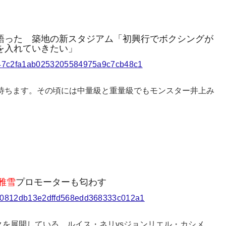
語った 築地の新スタジアム「初興行でボクシングが
を入れていきたい」
9f047c2fa1ab0253205584975a9c7cb48c1
に待ちます。その頃には中量級と重量級でもモンスター井上み
雅雪
プロモーターも匂わす
76610812db13e2dffd568edd368333c012a1
ークを展開している。ルイス・ネリvsジョンリエル・カシメ