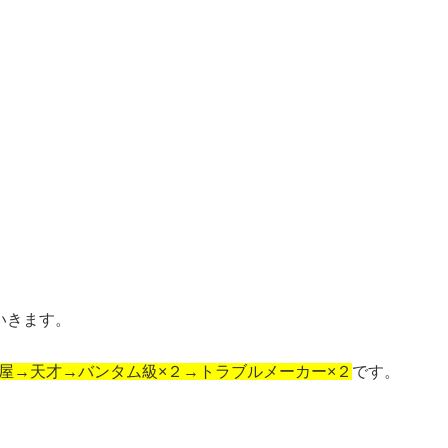
いきます。
屋→天才→バンタム級×２→トラブルメーカー×２
です。