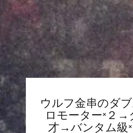
ウルフ金串のダブ
ロモーター×２→
才→バンタム級