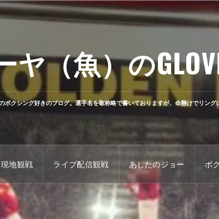
ーヤ（魚）のGLOV
のボクシング好きのブログ。選手名を敬称略で書いておりますが、命懸けでリング
現地観戦
ライブ配信観戦
あしたのジョー
ボ