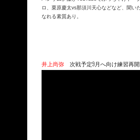
ロ、栗原慶太vs那須川天心などなど、聞い
なれる素質あり。
井上尚弥
次戦予定9月へ向け練習再開