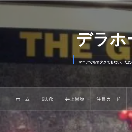
コ
ン
テ
デラホ
ン
ツ
へ
ス
キ
マニアでもオタクでもない、ただ
ッ
プ
ホーム
GLOVE
井上尚弥
注目カード