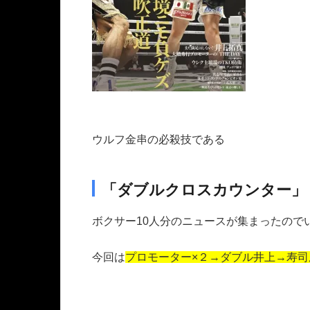
ウルフ金串の必殺技である
「ダブルクロスカウンター」
ボクサー10人分のニュースが集まったので
今回は
プロモーター×２→ダブル井上→寿司