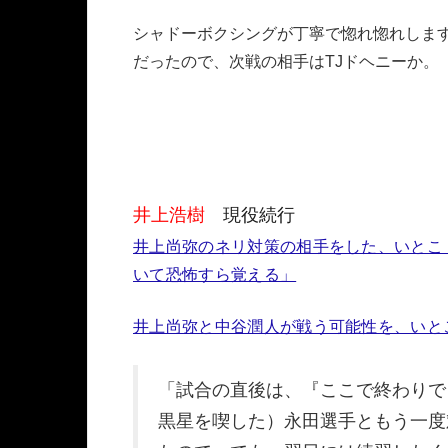
シャドーボクシングが丁寧で惚れ惚れしま
だったので、次戦の相手はTJドヘニーか。
井上浩樹
現役続行
井上尚弥のネリ対策の相手をした、いとこ
いて恐怖すら覚える」
井上尚弥と中谷潤人が戦う可能性を、いと
「試合の直後は、『ここで終わりで
黒星を喫した）永田選手ともう一度