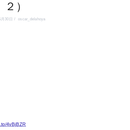
２）
5月30日
oscar_delahoya
n.to/4vBjBZR