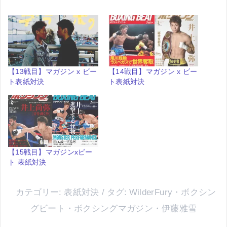
【13戦目】マガジン x ビー
【14戦目】マガジン x ビー
ト表紙対決
ト表紙対決
【15戦目】マガジンxビー
ト 表紙対決
カテゴリー:
表紙対決
タグ:
WilderFury
・
ボクシン
グビート
・
ボクシングマガジン
・
伊藤雅雪