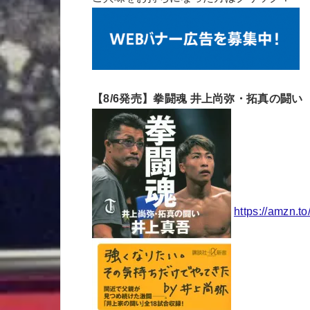
【8/6発売】拳闘魂 井上尚弥・拓真の闘い
https://amzn.t