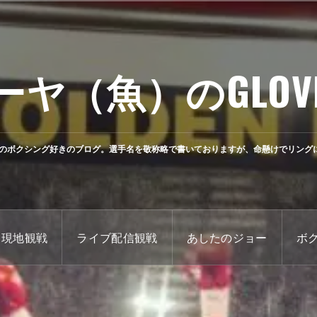
ーヤ（魚）のGLOV
のボクシング好きのブログ。選手名を敬称略で書いておりますが、命懸けでリング
現地観戦
ライブ配信観戦
あしたのジョー
ボ