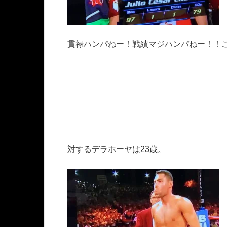
貫禄ハンパねー！戦績マジハンパねー！！
対するデラホーヤは23歳。