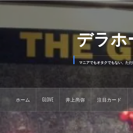
コ
ン
テ
デラホ
ン
ツ
へ
ス
キ
マニアでもオタクでもない、ただ
ッ
プ
ホーム
GLOVE
井上尚弥
注目カード