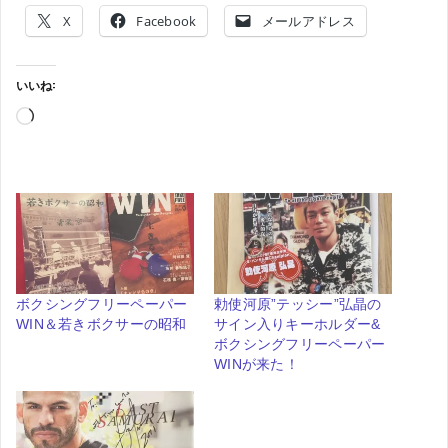
X
Facebook
メールアドレス
いいね:
読
み
込
み
中…
ボクシングフリーペーパー
勅使河原”テッシー”弘晶の
WIN＆若きボクサーの昭和
サイン入りキーホルダー&
ボクシングフリーペーパー
WINが来た！