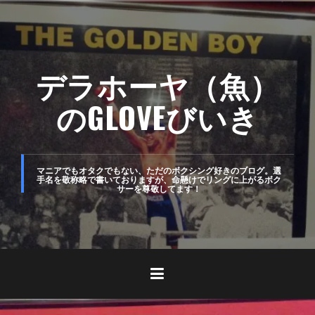
コ
ン
テ
デラホーヤ（魚）
ン
ツ
のGLOVEびいき
へ
ス
キ
マニアでもオタクでもない、ただのボクシング好きのブログ。選
手名を敬称略で書いておりますが、命懸けでリングに上がるボク
サーを尊敬してます！
ッ
プ