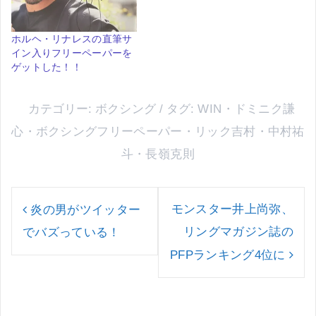
ホルヘ・リナレスの直筆サ
イン入りフリーペーパーを
ゲットした！！
カテゴリー:
ボクシング
タグ:
WIN
・
ドミニク謙
心
・
ボクシングフリーペーパー
・
リック吉村
・
中村祐
斗
・
長嶺克則
投
稿
モンスター井上尚弥、
炎の男がツイッター
ナ
リングマガジン誌の
でバズっている！
ビ
ゲ
PFPランキング4位に
ー
シ
ョ