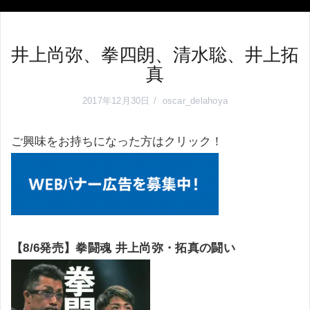
井上尚弥、拳四朗、清水聡、井上拓
真
2017年12月30日
oscar_delahoya
ご興味をお持ちになった方はクリック！
【8/6発売】拳闘魂 井上尚弥・拓真の闘い