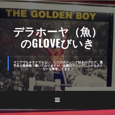
コ
ン
テ
デラホーヤ（魚）
ン
ツ
のGLOVEびいき
へ
ス
キ
マニアでもオタクでもない、ただのボクシング好きのブログ。選
手名を敬称略で書いておりますが、命懸けでリングに上がるボク
サーを尊敬してます！
ッ
プ