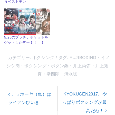
うベストテン
5.25のプラチナチケットを
ゲットしたぞー！！！！
カテゴリー:
ボクシング
タグ:
FUJIBOXING
・
イノ
シシ肉
・
ボクシング
・
ボタン鍋
・
井上尚弥
・
井上拓
真
・
拳四朗
・
清水聡
投
稿
KYOKUGEN2017、や
デラホーヤ（魚）は
ナ
っぱりボクシングが最
ライアンびいき
ビ
ゲ
高だね！