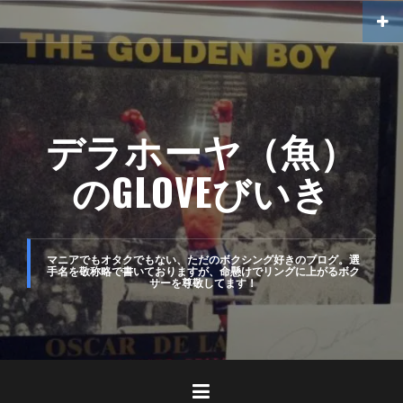
コ
ン
テ
ン
ツ
デラホーヤ（魚）
へ
のGLOVEびいき
ス
キ
ッ
マニアでもオタクでもない、ただのボクシング好きのブログ。選
手名を敬称略で書いておりますが、命懸けでリングに上がるボク
プ
サーを尊敬してます！