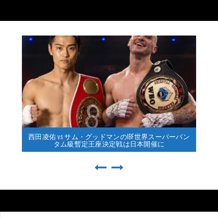
西田凌佑 vs サム・グッドマンのIBF世界スーパーバン
タム級暫定王座決定戦は日本開催に