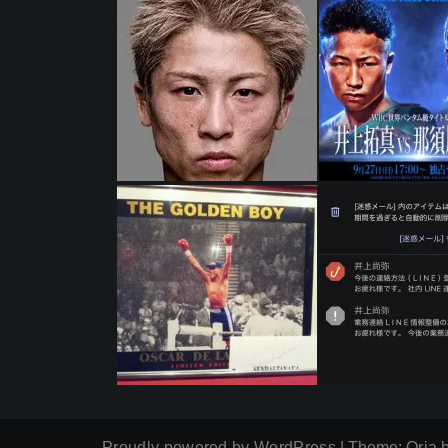
Proudly powered by WordPress
|
Theme:
Oria
b