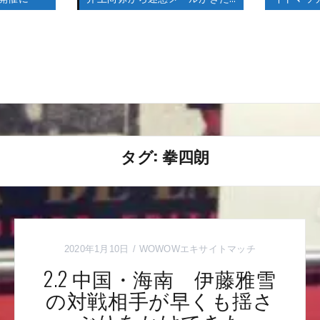
タグ:
拳四朗
2020年1月10日
WOWOWエキサイトマッチ
2.2 中国・海南 伊藤雅雪
の対戦相手が早くも揺さ