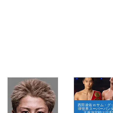
西田凌佑 vs サム・
IBF世界スーパーバン
王座決定戦は日本