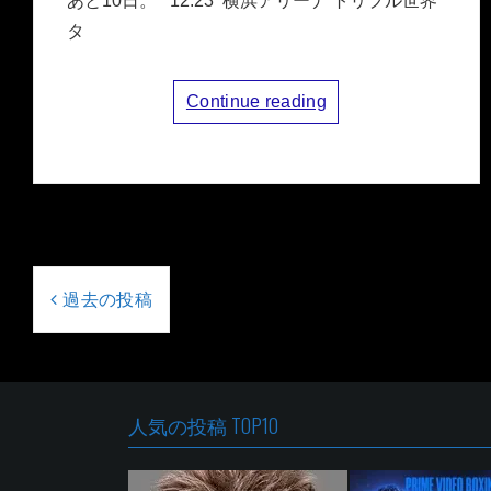
あと10日。 12.23 横浜アリーナ トリプル世界
タ
Continue reading
投
稿
過去の投稿
ナ
ビ
ゲ
ー
人気の投稿 TOP10
シ
ョ
ン