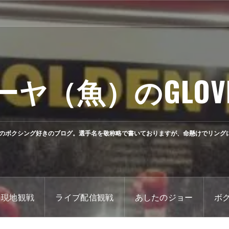
ーヤ（魚）のGLOV
のボクシング好きのブログ。選手名を敬称略で書いておりますが、命懸けでリング
現地観戦
ライブ配信観戦
あしたのジョー
ボ