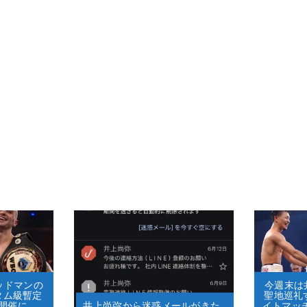
グッドマンの
今週末は井
タム級暫定
聖地巡礼
開催に
井上尚弥から迷惑メールがきた…
イトマッ