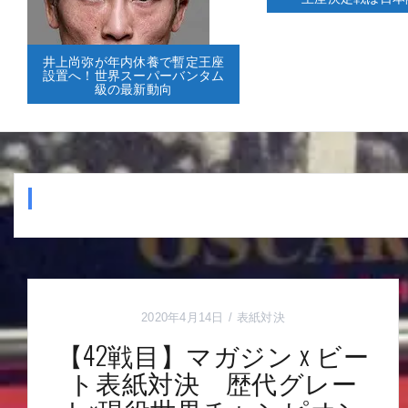
井上尚弥が年内休養で暫定王座
設置へ！世界スーパーバンタム
級の最新動向
2020年4月14日
表紙対決
【42戦目】マガジン x ビー
ト表紙対決 歴代グレー