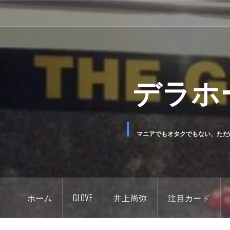
コ
ン
テ
ン
ツ
デラホ
へ
ス
キ
ッ
マニアでもオタクでもない、ただ
プ
ホーム
GLOVE
井上尚弥
注目カード