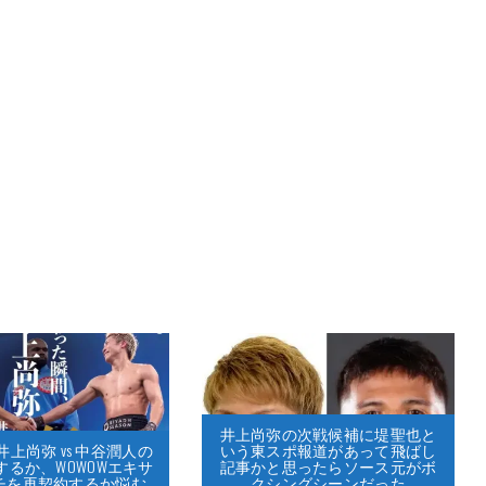
井上尚弥の次戦候補に堤聖也と
いう東スポ報道があって飛ばし
上尚弥 vs 中谷潤人の
記事かと思ったらソース元がボ
するか、WOWOWエキサ
クシングシーンだった
チを再契約するか悩む…