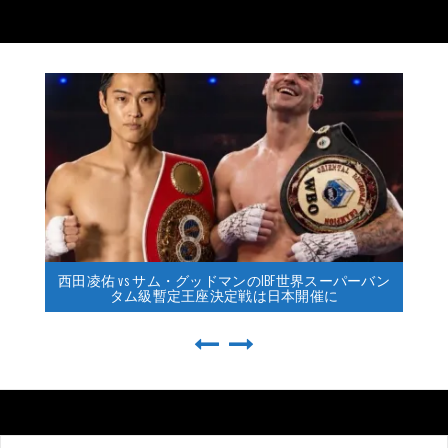
西田凌佑 vs サム・グッドマンのIBF世界スーパーバン
タム級暫定王座決定戦は日本開催に