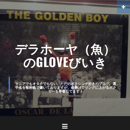
コ
ン
テ
ン
ツ
デラホーヤ（魚）
へ
のGLOVEびいき
ス
キ
ッ
マニアでもオタクでもない、ただのボクシング好きのブログ。選
手名を敬称略で書いておりますが、命懸けでリングに上がるボク
プ
サーを尊敬してます！