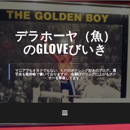
コ
ン
テ
デラホーヤ（魚）
ン
ツ
のGLOVEびいき
へ
ス
キ
マニアでもオタクでもない、ただのボクシング好きのブログ。選
手名を敬称略で書いておりますが、命懸けでリングに上がるボク
サーを尊敬してます！
ッ
プ