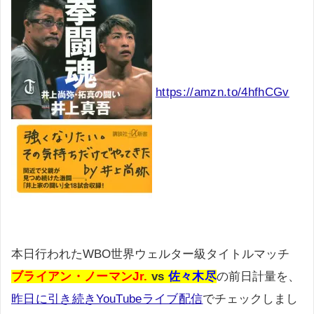
https://amzn.to/4hfhCGv
本日行われたWBO世界ウェルター級タイトルマッチ
ブライアン・ノーマンJr.
vs
佐々木尽
の前日計量を、
昨日に引き続きYouTubeライブ配信
でチェックしまし