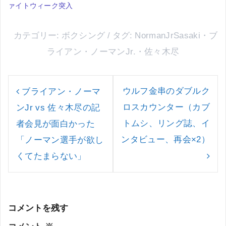
ァイトウィーク突入
カテゴリー:
ボクシング
タグ:
NormanJrSasaki
・
ブ
ライアン・ノーマンJr.
・
佐々木尽
投
稿
ウルフ金串のダブルク
ブライアン・ノーマ
ナ
ロスカウンター（カブ
ンJr vs 佐々木尽の記
ビ
ゲ
トムシ、リング誌、イ
者会見が面白かった
ー
ンタビュー、再会×2）
「ノーマン選手が欲し
シ
ョ
くてたまらない」
ン
コメントを残す