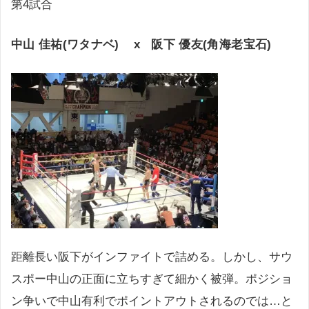
第4試合
中山 佳祐(ワタナベ) x 阪下 優友(角海老宝石)
距離長い阪下がインファイトで詰める。しかし、サウ
スポー中山の正面に立ちすぎて細かく被弾。ポジショ
ン争いで中山有利でポイントアウトされるのでは…と