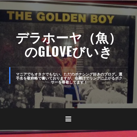
コ
ン
テ
デラホーヤ（魚）
ン
ツ
のGLOVEびいき
へ
ス
キ
マニアでもオタクでもない、ただのボクシング好きのブログ。選
手名を敬称略で書いておりますが、命懸けでリングに上がるボク
サーを尊敬してます！
ッ
プ