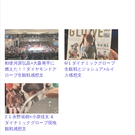
勅使河原弘晶×大森将平に
6/1 ダイナミックグローブ
燃えた！！ダイヤモンドグ
生観戦とジョシュア×ルイ
ローブ生観戦感想文
ス感想文
2.1 永野祐樹×小原佳太 &
ダイナミックグローブ現地
観戦感想文