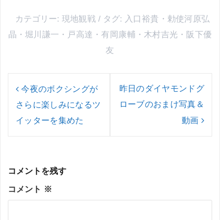
カテゴリー:
現地観戦
タグ:
入口裕貴
・
勅使河原弘
晶
・
堀川謙一
・
戸高達
・
有岡康輔
・
木村吉光
・
阪下優
友
投
稿
昨日のダイヤモンドグ
今夜のボクシングが
ナ
ローブのおまけ写真＆
さらに楽しみになるツ
ビ
ゲ
イッターを集めた
動画
ー
シ
ョ
ン
コメントを残す
コメント
※