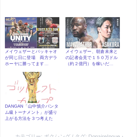
み
込
み
中…
メイウェザーとパッキャオ
メイウェザー、朝倉未来と
が同じ日に登場 両方デラ
の記者会見で１５０万ドル
ホーヤに勝ってます…
（約２億円）を稼いだ…
DANGAN「山中慎介バンタ
ム級トーナメント」が盛り
上がる方法を３つ考えた
カテゴリー:
ボクシング
タグ:
DonaireInoue
・