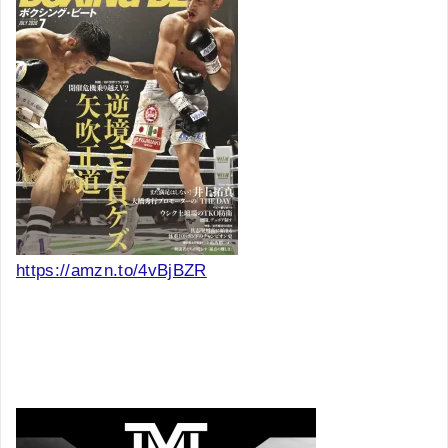
https://amzn.to/4vBjBZR