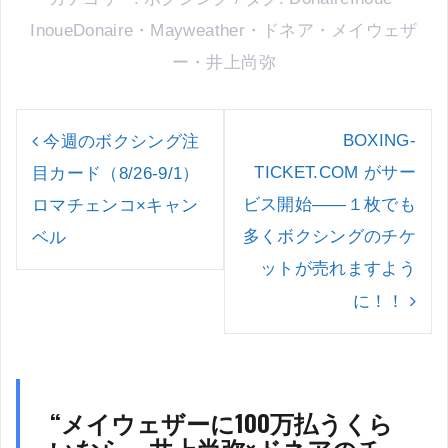
InoueDonaire
・
Mayweather
・
ドネア
・
メイウェザ
ー
・
井上尚弥
投
稿
BOXING-
今週のボクシング注
ナ
TICKET.COM がサー
目カード（8/26-9/1）
ビ
ゲ
ビス開始――１枚でも
ロマチェンコ×キャン
ー
多くボクシングのチケ
ベル
シ
ョ
ットが売れますよう
ン
に！！
“
メイウェザーに100万払うくら
いなら、井上尚弥×ドネアのチ