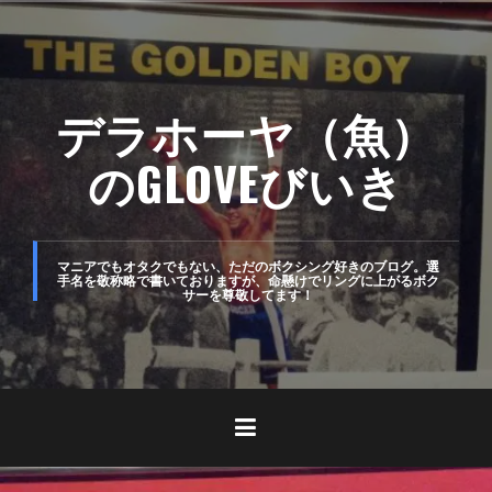
コ
ン
テ
デラホーヤ（魚）
ン
ツ
のGLOVEびいき
へ
ス
キ
マニアでもオタクでもない、ただのボクシング好きのブログ。選
手名を敬称略で書いておりますが、命懸けでリングに上がるボク
サーを尊敬してます！
ッ
プ