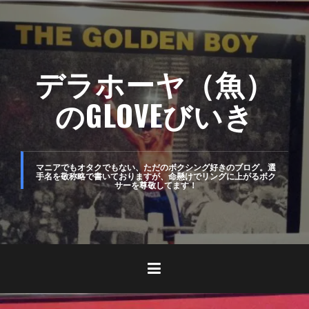
コ
ン
テ
デラホーヤ（魚）
ン
ツ
のGLOVEびいき
へ
ス
キ
マニアでもオタクでもない、ただのボクシング好きのブログ。選
手名を敬称略で書いておりますが、命懸けでリングに上がるボク
サーを尊敬してます！
ッ
プ