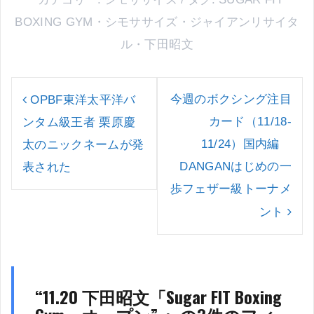
BOXING GYM
・
シモササイズ
・
ジャイアンリサイタ
ル
・
下田昭文
投
稿
今週のボクシング注目
OPBF東洋太平洋バ
ナ
カード（11/18-
ンタム級王者 栗原慶
ビ
ゲ
11/24）国内編
太のニックネームが発
ー
DANGANはじめの一
表された
シ
ョ
歩フェザー級トーナメ
ン
ント
“
11.20 下田昭文「Sugar FIT Boxing