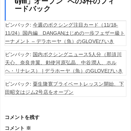
Gym」オープン
” への3件のフィ
ードバック
ピンバック:
今週のボクシング注目カード（11/18-
11/24）国内編 DANGANはじめの一歩フェザー級ト
ーナメント – デラホーヤ（魚）のGLOVEびいき
ピンバック:
国内ボクシングニュース5人分（那須川
天心、奈良井翼、勅使河原弘晶、中谷潤人、ホル
ヘ・リナレス） | デラホーヤ（魚）のGLOVEびいき
ピンバック:
粟生隆寛プライベートレッスン開始、下
田昭文はジム2号店をオープン
コメントを残す
コメント
※