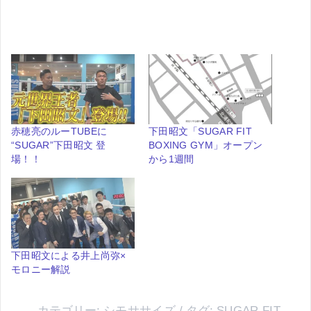
赤穂亮のルーTUBEに
下田昭文「SUGAR FIT
“SUGAR”下田昭文 登
BOXING GYM」オープン
場！！
から1週間
下田昭文による井上尚弥×
モロニー解説
カテゴリー:
シモササイズ
タグ:
SUGAR FIT