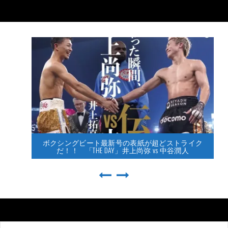
ボクシングビート最新号の表紙が超どストライク
だ！！ 「THE DAY」井上尚弥 vs 中谷潤人