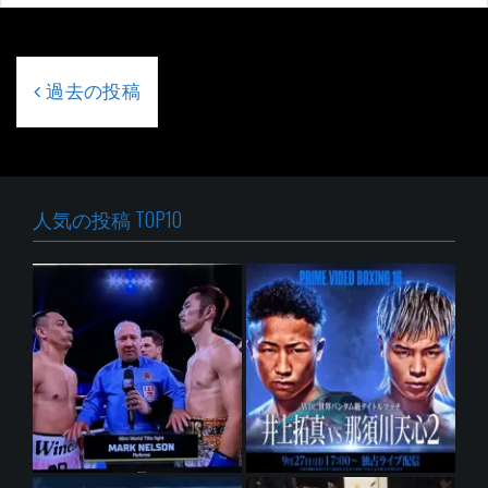
投
稿
過去の投稿
ナ
ビ
ゲ
ー
シ
人気の投稿 TOP10
ョ
ン