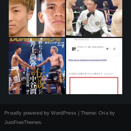
Proudly powered by WordPress
|
Theme:
Oria
by
JustFreeThemes.