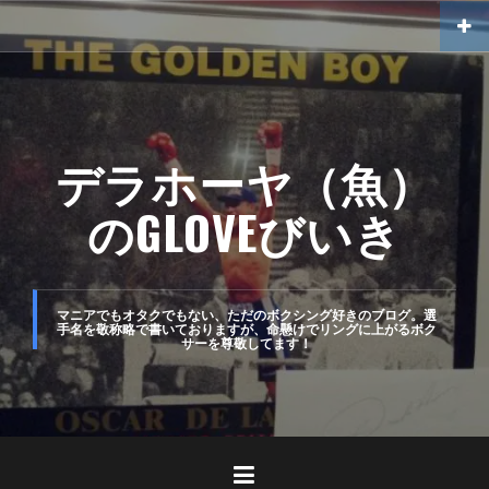
コ
ン
テ
ン
ツ
デラホーヤ（魚）
へ
のGLOVEびいき
ス
キ
ッ
マニアでもオタクでもない、ただのボクシング好きのブログ。選
手名を敬称略で書いておりますが、命懸けでリングに上がるボク
プ
サーを尊敬してます！