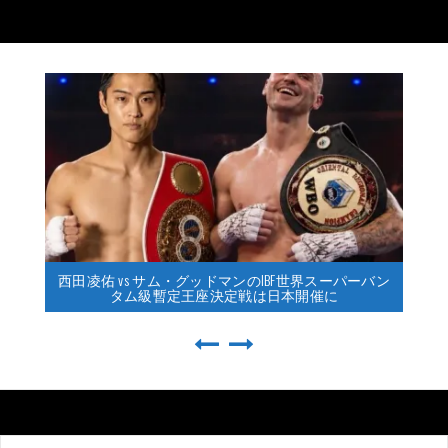
西田凌佑 vs サム・グッドマンのIBF世界スーパーバン
タム級暫定王座決定戦は日本開催に