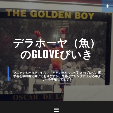
コ
ン
テ
ン
ツ
デラホーヤ（魚）
へ
のGLOVEびいき
ス
キ
ッ
マニアでもオタクでもない、ただのボクシング好きのブログ。選
手名を敬称略で書いておりますが、命懸けでリングに上がるボク
プ
サーを尊敬してます！