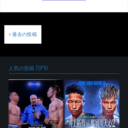
投
稿
過去の投稿
ナ
ビ
ゲ
ー
シ
人気の投稿 TOP10
ョ
ン