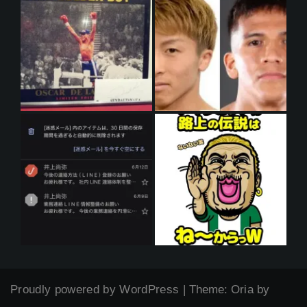
Proudly powered by WordPress
|
Theme:
Oria
by