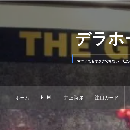
コ
ン
テ
デラホ
ン
ツ
へ
ス
キ
マニアでもオタクでもない、ただ
ッ
プ
ホーム
GLOVE
井上尚弥
注目カード