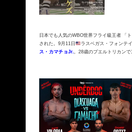
日本でも人気のWBO世界フライ級王者 「
された。9月11日
ラスベガス・フォンテ
ス・カマチョJr.
。28歳のプエルトリカンで1