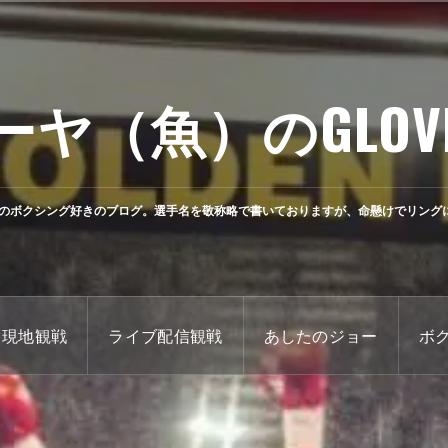
ーヤ（魚）のGLOV
のボクシング好きのブログ。選手名を敬称略で書いておりますが、命懸けでリング
現地観戦
ライブ配信観戦
あしたのジョー
ボ