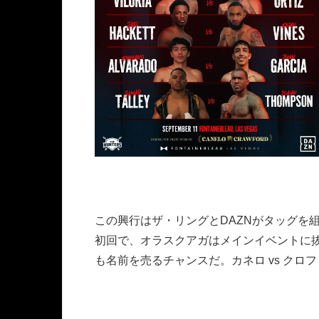
この興行はザ・リングとDAZNがタッグを組む新シリー
初回で、オラスクアガはメインイベントに
も名前を売るチャンスだ。カネロ vs クロ