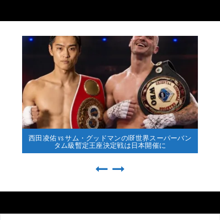
西田凌佑 vs サム・グッドマンのIBF世界スーパーバン
タム級暫定王座決定戦は日本開催に