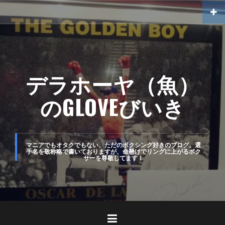
コ
ン
テ
ン
ツ
デラホーヤ（魚）
へ
のGLOVEびいき
ス
キ
ッ
マニアでもオタクでもない、ただのボクシング好きのブログ。選
手名を敬称略で書いておりますが、命懸けでリングに上がるボク
プ
サーを尊敬してます！