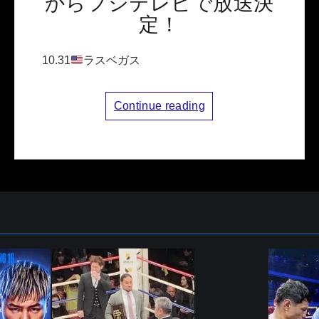
からフジテレビで放送決
定！
10.31
ラスベガス
Continue reading