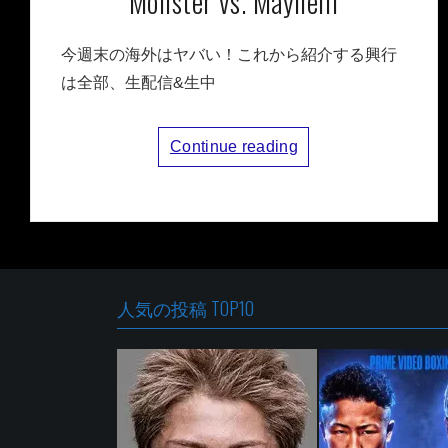
Monster vs. Mayhem
今週末の海外はヤバい！これから紹介する興行
は全部、生配信&生中
Continue reading
人気の投稿 TOP10