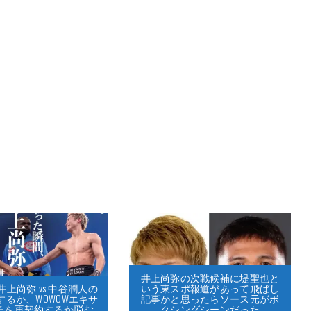
井上尚弥の次戦候補に堤聖也と
いう東スポ報道があって飛ばし
上尚弥 vs 中谷潤人の
記事かと思ったらソース元がボ
するか、WOWOWエキサ
クシングシーンだった
チを再契約するか悩む…