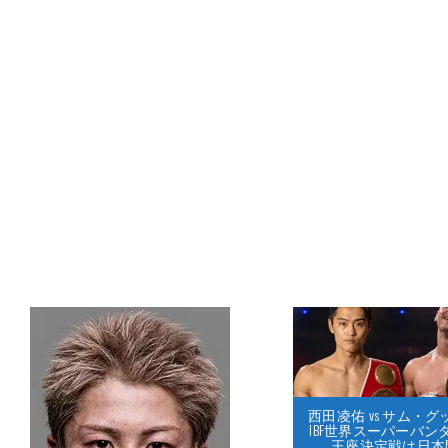
西田凌佑 vs サム・
IBF世界スーパーバン
王座決定戦は日本