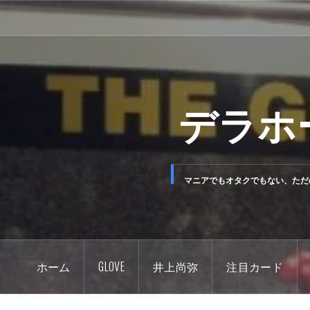
コ
ン
テ
ン
ツ
デラホ
へ
ス
キ
ッ
マニアでもオタクでもない、ただ
プ
ホーム
GLOVE
井上尚弥
注目カード