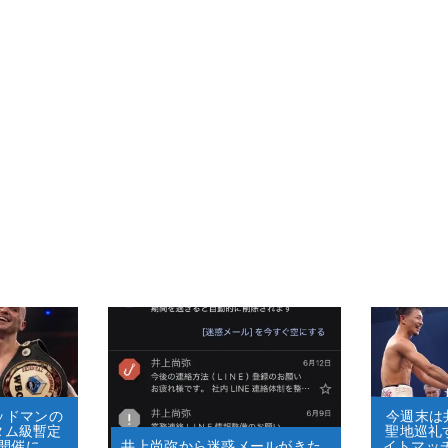
グッドマンの
今週末は井
タム級暫定
聖地巡礼
開催に
井上尚弥から迷惑メールがきた…
イトマッ