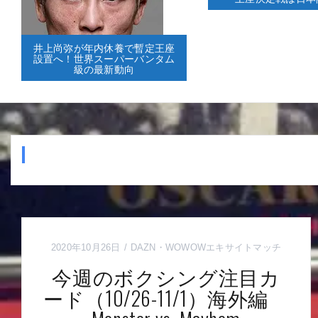
井上尚弥が年内休養で暫定王座
設置へ！世界スーパーバンタム
級の最新動向
2020年10月26日
DAZN
・
WOWOWエキサイトマッチ
今週のボクシング注目カ
ード（10/26-11/1）海外編