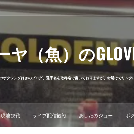
ーヤ（魚）のGLOV
のボクシング好きのブログ。選手名を敬称略で書いておりますが、命懸けでリング
現地観戦
ライブ配信観戦
あしたのジョー
ボ