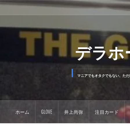
コ
ン
テ
ン
ツ
デラホ
へ
ス
キ
ッ
マニアでもオタクでもない、ただ
プ
ホーム
GLOVE
井上尚弥
注目カード