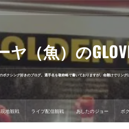
ーヤ（魚）のGLOV
のボクシング好きのブログ。選手名を敬称略で書いておりますが、命懸けでリング
現地観戦
ライブ配信観戦
あしたのジョー
ボ