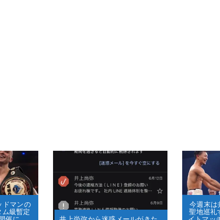
グッドマンの
今週末は井
タム級暫定
聖地巡礼
開催に
井上尚弥から迷惑メールがきた…
イトマッ