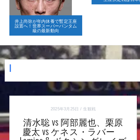
井上尚弥が年内休養で暫定王座
設置へ！世界スーパーバンタム
級の最新動向
2025年3月25日
生観戦
清水聡 vs 阿部麗也、栗原
慶太 vs ケネス・ラバー