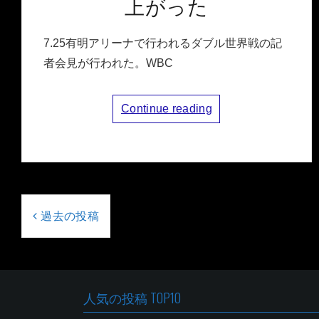
上がった
7.25有明アリーナで行われるダブル世界戦の記
者会見が行われた。WBC
Continue reading
投
稿
過去の投稿
ナ
ビ
ゲ
ー
人気の投稿 TOP10
シ