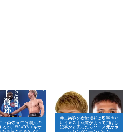
井上尚弥の次戦候補に堤聖也と
いう東スポ報道があって飛ばし
上尚弥 vs 中谷潤人の
記事かと思ったらソース元がボ
するか、WOWOWエキサ
クシングシーンだった
チを再契約するか悩む…