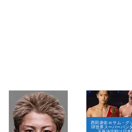
西田凌佑 vs サム・
IBF世界スーパーバン
王座決定戦は日本