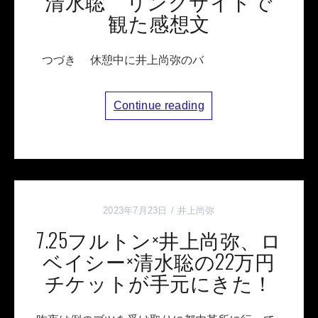
清水聡 リングサイドで
観た感想文
つづき 休憩中に井上尚弥のバ
Continue reading
2023年7月23日
井上尚弥
7.25フルトン×井上尚弥、ロ
ベイシー×清水聡の22万円
チケットが手元にきた！