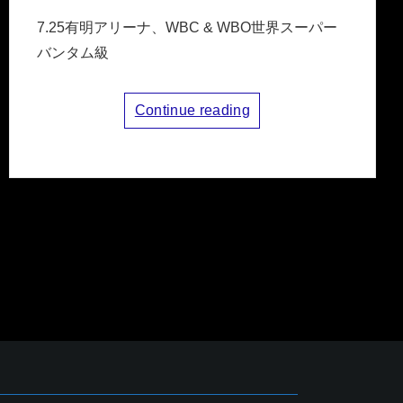
7.25有明アリーナ、WBC & WBO世界スーパー
バンタム級
Continue reading