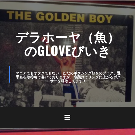
コ
ン
テ
デラホーヤ（魚）
ン
ツ
のGLOVEびいき
へ
ス
キ
マニアでもオタクでもない、ただのボクシング好きのブログ。選
手名を敬称略で書いておりますが、命懸けでリングに上がるボク
サーを尊敬してます！
ッ
プ