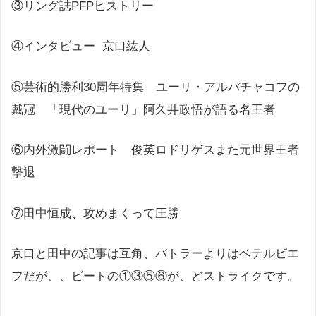
③リング誌PFPヒストリー
④インタビュー 京口紘人
⑤芸術的勝利30周年特集 ユーリ・アルバチャコフの
戴冠 「現代のユーリ」阿久井政悟が語る名王者
⑥内外激闘レポート 俊英ロドリゲスまた元世界王者
撃退
⑦田中恒成、攻めまくって圧勝
京口と田中の記事は互角、バトラーよりはベテルビエ
フだが、、ビートの①③⑤⑥が、どストライクです。