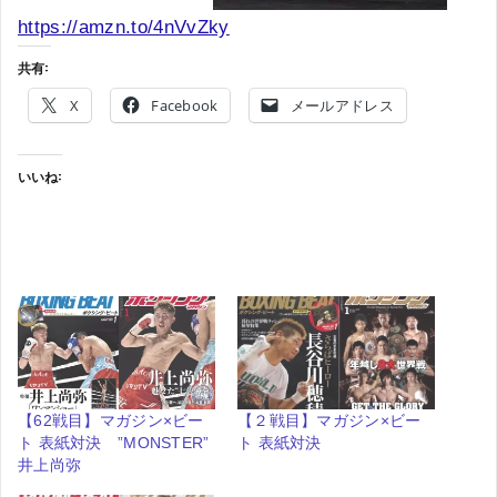
https://amzn.to/4nVvZky
共有:
X
Facebook
メールアドレス
いいね:
【62戦目】マガジン×ビー
【２戦目】マガジン×ビー
ト 表紙対決 ”MONSTER”
ト 表紙対決
井上尚弥