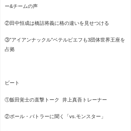
ー&チームの声
②田中恒成は橋詰将義に格の違いを見せつける
③”アイアンナックル”ベテルビエフも3団体世界王座を
占拠
ビート
①飯田覚士の直撃トーク 井上真吾トレーナー
②ポール・バトラーに聞く「vs.モンスター」