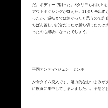
だ。ボディーで削った。8タリモも右眼上を
アウトボクシングが冴えた。11タリモ出血
ったが、逆転までは無かったと思うので許
ちばん苦しい試合だったが勝ち切ったのは
ったのも経験になったでしょう。
平岡アンディ×ジュン・ミンホ
夕食タイム突入です。魅力的なおつまみが
に飲食に集中してしまいました…。予想どお