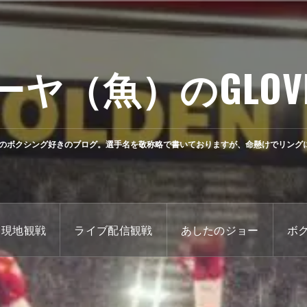
ーヤ（魚）のGLOV
のボクシング好きのブログ。選手名を敬称略で書いておりますが、命懸けでリング
現地観戦
ライブ配信観戦
あしたのジョー
ボ