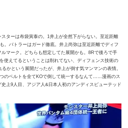
ンスターは布袋寅泰の。1井上が全然下がらない。至近距離
Rも。バトラーはガード徹底。井上尚弥は至近距離でディフ
フルマーク。どちらも想定してた展開かも。8Rで後ろで手
脚を使えてるということは削れてない、ディフェンス技術の
れるかという展開だったが、井上が倒す気マンマンの表情。
つのベルトを全てKOで倒して統一するなんて……漫画のス
史上9人目、アジア人&日本人初のアンディスピューテッド