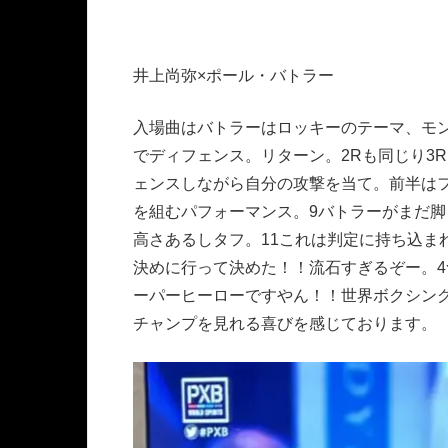
井上尚弥×ポール・バトラー
入場曲はバトラーはロッキーのテーマ、モ
でディフェンス。リターン。2Rも同じり3
ェンスしながら自分の攻撃を当て。前半は
を組むパフォーマンス。9バトラーがまだ
高さあるしタフ。11これは判定に持ち込ま
決めに行って決めた！！流石すぎるぞー。4
ーパーヒーローですやん！！世界ボクシング
チャンプを見れる喜びを感じております。