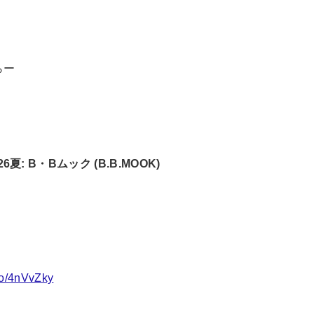
らー
: B・Bムック (B.B.MOOK)
to/4nVvZky