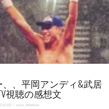
ー、、平岡アンディ&武居
TV視聴の感想文
12月13日
oscar_delahoya