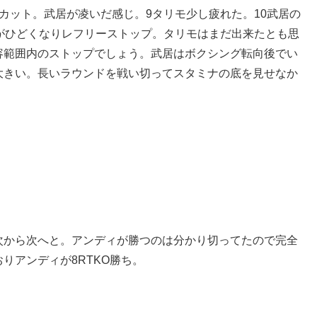
カット。武居が凌いだ感じ。9タリモ少し疲れた。10武居の
がひどくなりレフリーストップ。タリモはまだ出来たとも思
容範囲内のストップでしょう。武居はボクシング転向後でい
大きい。長いラウンドを戦い切ってスタミナの底を見せなか
次から次へと。アンディが勝つのは分かり切ってたので完全
りアンディが8RTKO勝ち。