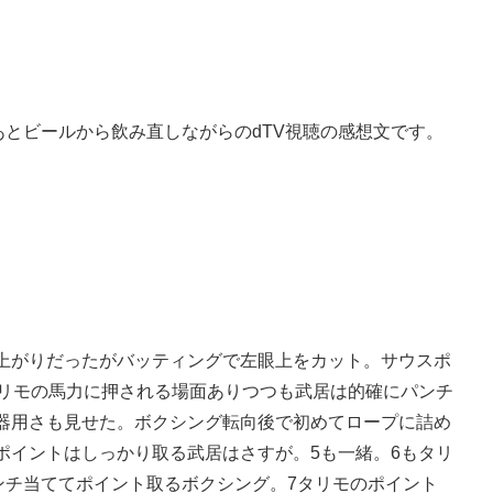
とビールから飲み直しながらのdTV視聴の感想文です。
ち上がりだったがバッティングで左眼上をカット。サウスポ
タリモの馬力に押される場面ありつつも武居は的確にパンチ
る器用さも見せた。ボクシング転向後で初めてロープに詰め
ポイントはしっかり取る武居はさすが。5も一緒。6もタリ
ンチ当ててポイント取るボクシング。7タリモのポイント