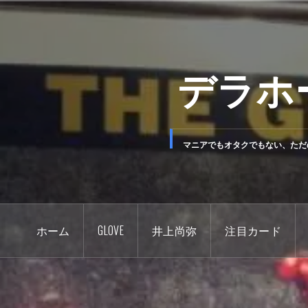
コ
ン
テ
デラホ
ン
ツ
へ
ス
キ
マニアでもオタクでもない、ただ
ッ
プ
ホーム
GLOVE
井上尚弥
注目カード