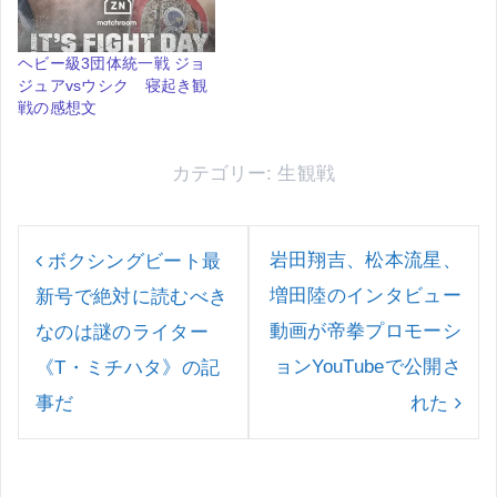
ヘビー級3団体統一戦 ジョ
ジュアvsウシク 寝起き観
戦の感想文
カテゴリー:
生観戦
投
稿
岩田翔吉、松本流星、
ボクシングビート最
ナ
増田陸のインタビュー
新号で絶対に読むべき
ビ
ゲ
動画が帝拳プロモーシ
なのは謎のライター
ー
ョンYouTubeで公開さ
《T・ミチハタ》の記
シ
ョ
事だ
れた
ン