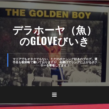
コ
ン
テ
デラホーヤ（魚）
ン
ツ
のGLOVEびいき
へ
ス
キ
マニアでもオタクでもない、ただのボクシング好きのブログ。選
手名を敬称略で書いておりますが、命懸けでリングに上がるボク
サーを尊敬してます！
ッ
プ