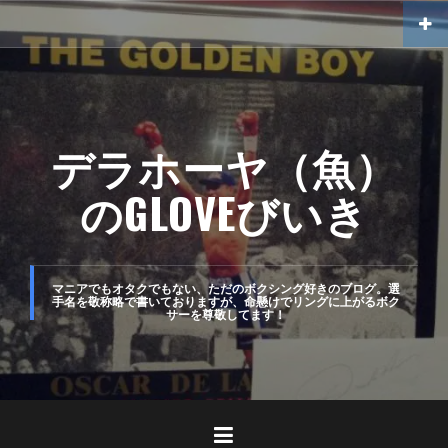
コ
ン
テ
ン
ツ
デラホーヤ（魚）
へ
のGLOVEびいき
ス
キ
ッ
マニアでもオタクでもない、ただのボクシング好きのブログ。選
手名を敬称略で書いておりますが、命懸けでリングに上がるボク
プ
サーを尊敬してます！