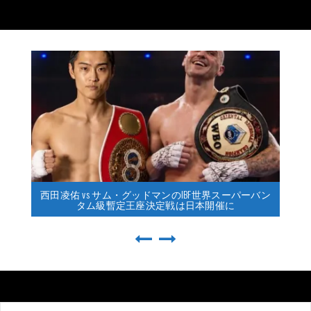
西田凌佑 vs サム・グッドマンのIBF世界スーパーバン
タム級暫定王座決定戦は日本開催に