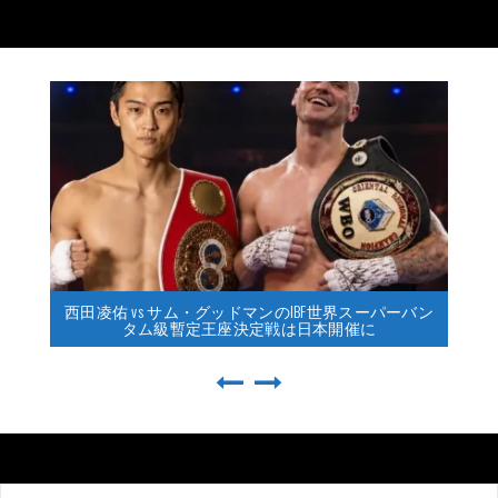
西田凌佑 vs サム・グッドマンのIBF世界スーパーバン
タム級暫定王座決定戦は日本開催に