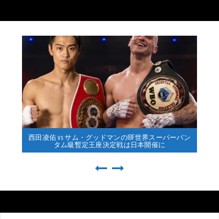
西田凌佑 vs サム・グッドマンのIBF世界スーパーバン
タム級暫定王座決定戦は日本開催に