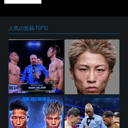
ナ
ビ
ゲ
ー
シ
人気の投稿 TOP10
ョ
ン