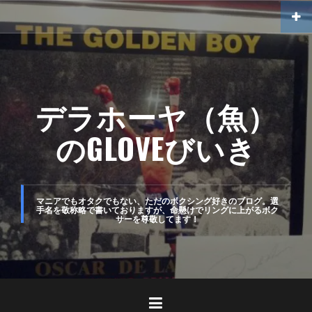
コ
ン
テ
ン
ツ
デラホーヤ（魚）
へ
のGLOVEびいき
ス
キ
ッ
マニアでもオタクでもない、ただのボクシング好きのブログ。選
手名を敬称略で書いておりますが、命懸けでリングに上がるボク
プ
サーを尊敬してます！