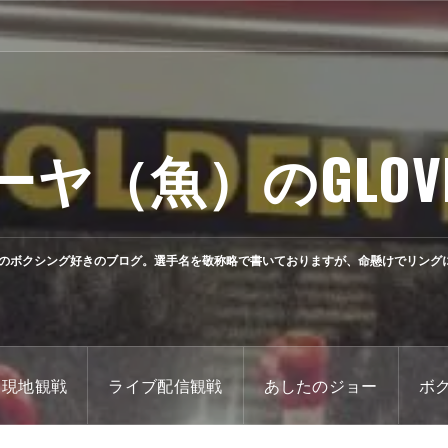
ーヤ（魚）のGLOV
のボクシング好きのブログ。選手名を敬称略で書いておりますが、命懸けでリング
現地観戦
ライブ配信観戦
あしたのジョー
ボ