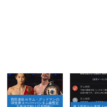
西田凌佑 vs サム・グッドマンの
IBF世界スーパーバンタム級暫定
王座決定戦は日本開催に
井上尚弥から迷惑メー