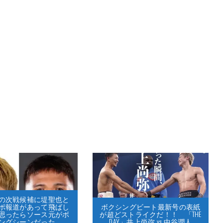
の次戦候補に堤聖也と
ポ報道があって飛ばし
ボクシングビート最新号の表紙
思ったらソース元がボ
が超どストライクだ！！ 「THE
ングシーンだった
DAY」井上尚弥 vs 中谷潤人