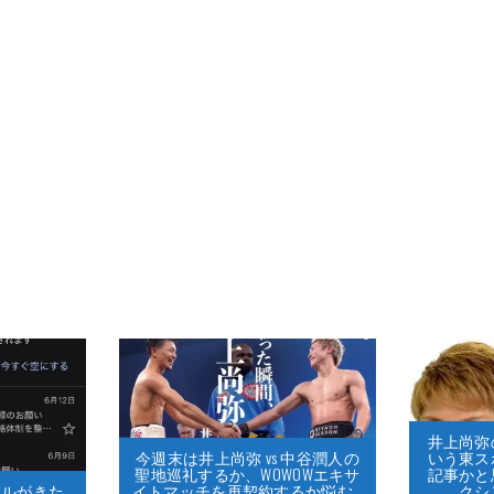
井上尚弥
いう東ス
今週末は井上尚弥 vs 中谷潤人の
記事かと
聖地巡礼するか、WOWOWエキサ
クシ
ルがきた…
イトマッチを再契約するか悩む…