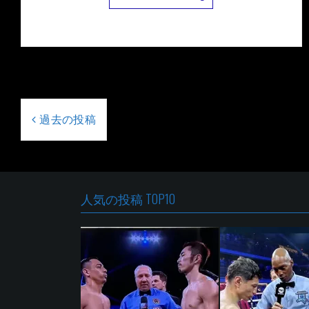
投
稿
過去の投稿
ナ
ビ
ゲ
ー
人気の投稿 TOP10
シ
ョ
ン