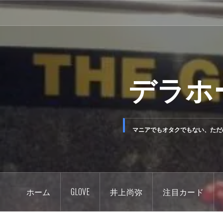
コ
ン
テ
ン
ツ
デラホ
へ
ス
キ
ッ
マニアでもオタクでもない、ただ
プ
ホーム
GLOVE
井上尚弥
注目カード