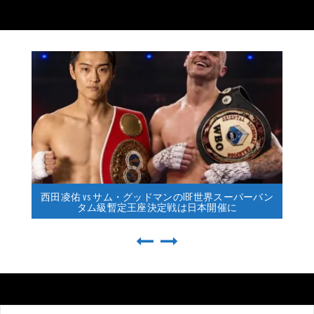
西田凌佑 vs サム・グッドマンのIBF世界スーパーバン
タム級暫定王座決定戦は日本開催に