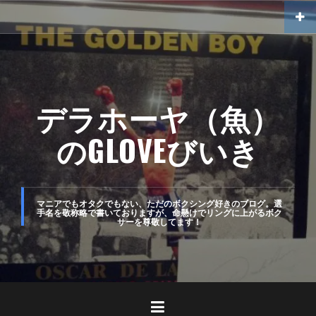
コ
ン
テ
ン
ツ
デラホーヤ（魚）
へ
のGLOVEびいき
ス
キ
ッ
マニアでもオタクでもない、ただのボクシング好きのブログ。選
手名を敬称略で書いておりますが、命懸けでリングに上がるボク
プ
サーを尊敬してます！