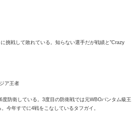
スに挑戦して敗れている。知らない選手だが戦績と”Crazy
アジア王者
ルを6度防衛している。3度目の防衛戦では元WBOバンタム級王
る。今年すでに4戦をこなしているタフガイ。