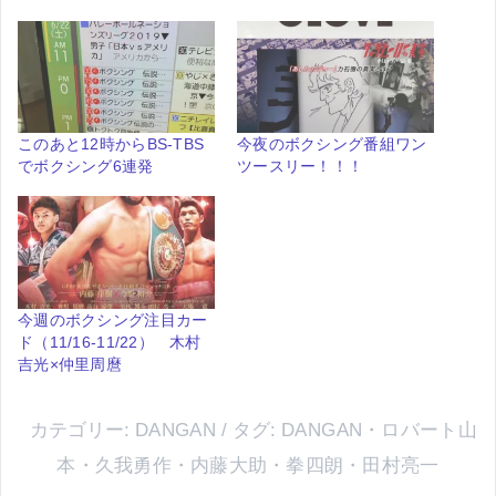
このあと12時からBS-TBS
今夜のボクシング番組ワン
でボクシング6連発
ツースリー！！！
今週のボクシング注目カー
ド（11/16-11/22） 木村
吉光×仲里周麿
カテゴリー:
DANGAN
タグ:
DANGAN
・
ロバート山
本
・
久我勇作
・
内藤大助
・
拳四朗
・
田村亮一