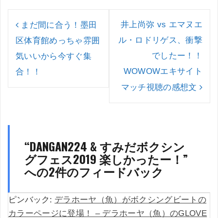
投
稿
井上尚弥 vs エマヌエ
まだ間に合う！墨田
ナ
ル・ロドリゲス、衝撃
区体育館めっちゃ雰囲
ビ
ゲ
でしたー！！
気いいから今すぐ集
ー
WOWOWエキサイト
合！！
シ
ョ
マッチ視聴の感想文
ン
“
DANGAN224 & すみだボクシン
グフェス2019 楽しかったー！
”
への2件のフィードバック
ピンバック:
デラホーヤ（魚）がボクシングビートの
カラーページに登場！ – デラホーヤ（魚）のGLOVE