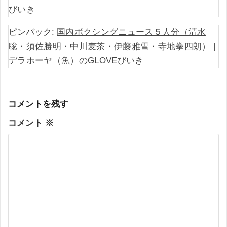
びいき
ピンバック:
国内ボクシングニュース５人分（清水
聡・須佐勝明・中川麦茶・伊藤雅雪・寺地拳四朗） |
デラホーヤ（魚）のGLOVEびいき
コメントを残す
コメント
※