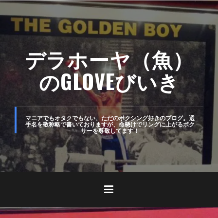
コ
ン
テ
デラホーヤ（魚）
ン
ツ
のGLOVEびいき
へ
ス
キ
マニアでもオタクでもない、ただのボクシング好きのブログ。選
手名を敬称略で書いておりますが、命懸けでリングに上がるボク
サーを尊敬してます！
ッ
プ