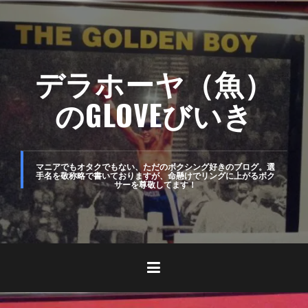
コ
ン
テ
デラホーヤ（魚）
ン
ツ
のGLOVEびいき
へ
ス
キ
マニアでもオタクでもない、ただのボクシング好きのブログ。選
手名を敬称略で書いておりますが、命懸けでリングに上がるボク
サーを尊敬してます！
ッ
プ