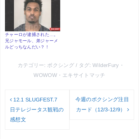
チャーロが逮捕された…。
兄ジャモール、弟ジャーメ
ルどっちなんだい？！
カテゴリー:
ボクシング
タグ:
WilderFury
・
WOWOW
・
エキサイトマッチ
投
稿
今週のボクシング注目
12.1 SLUGFEST.7
ナ
日テレジータス観戦の
カード（12/3-12/9）
ビ
ゲ
感想文
ー
シ