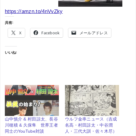
https://amzn.to/4nVvZky
共有:
X
Facebook
メールアドレス
いいね:
山中慎介 & 村田諒太、長谷
ウルフ金串ニュース（吉成
川穂積 & 久保隼 世界王者
名高・村田諒太・中谷潤
同士のYouTube対談
人・三代大訓・佐々木尽）