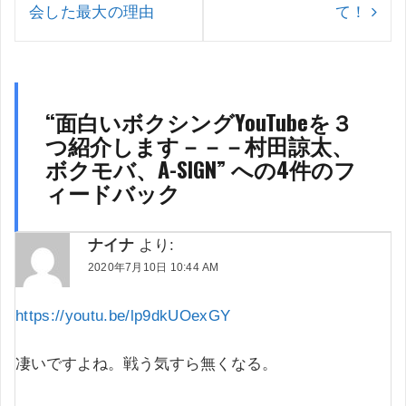
ゲ
会した最大の理由
て！
ー
シ
ョ
ン
“
面白いボクシングYouTubeを３
つ紹介します－－－村田諒太、
ボクモバ、A-SIGN
” への4件のフ
ィードバック
ナイナ
より:
2020年7月10日 10:44 AM
https://youtu.be/lp9dkUOexGY
凄いですよね。戦う気すら無くなる。