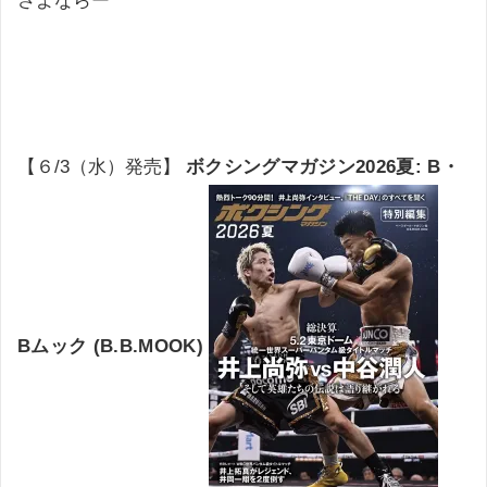
さよならー
【６/3（水）発売】
ボクシングマガジン2026夏: B・
Bムック (B.B.MOOK)