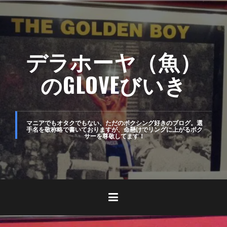
コ
ン
テ
デラホーヤ（魚）
ン
ツ
のGLOVEびいき
へ
ス
キ
マニアでもオタクでもない、ただのボクシング好きのブログ。選
手名を敬称略で書いておりますが、命懸けでリングに上がるボク
サーを尊敬してます！
ッ
プ