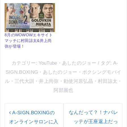
8月のWOWOWエキサイト
マッチに村田諒太&井上尚
弥が登場！
カテゴリー:
YouTube
・
あしたのジョー
タグ:
A-
SIGN.BOXING
・
あしたのジョー
・
ボクシングモバイ
ル
・
三代大訓
・
井上尚弥
・
勅使河原弘晶
・
村田諒太
・
阿部麗也
投
稿
なんだって？！ナバレ
A-SIGN.BOXINGの
ナ
ッテが王座返上だっ
オンラインサロンに入
ビ