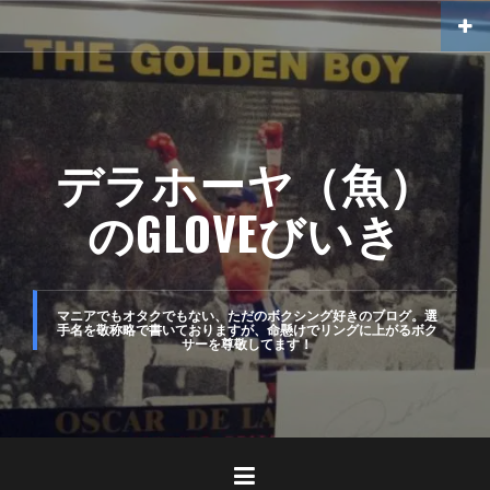
コ
ン
テ
ン
ツ
デラホーヤ（魚）
へ
のGLOVEびいき
ス
キ
ッ
マニアでもオタクでもない、ただのボクシング好きのブログ。選
手名を敬称略で書いておりますが、命懸けでリングに上がるボク
プ
サーを尊敬してます！