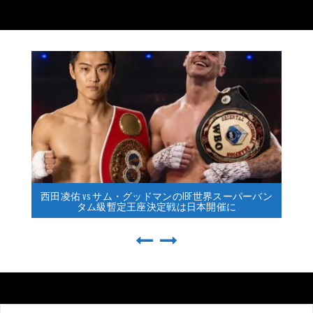
西田凌佑 vs サム・グッドマンのIBF世界スーパーバン
タム級暫定王座決定戦は日本開催に