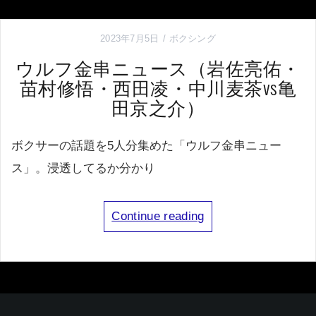
2023年7月5日
ボクシング
ウルフ金串ニュース（岩佐亮佑・
苗村修悟・西田凌・中川麦茶vs亀
田京之介）
ボクサーの話題を5人分集めた「ウルフ金串ニュー
ス」。浸透してるか分かり
Continue reading