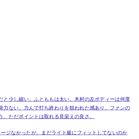
だと少し細い。ふとももは太い。木村の左ボディーは何度
発力ない。力んで打ち終わりを狙われた感あり。ファンの
う。ただポイントは取れる見栄えの良さ。
ダメージなかったが。まだライト級にフィットしてないのか