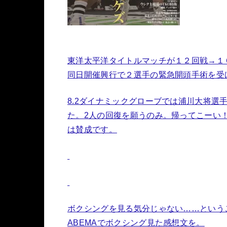
東洋太平洋タイトルマッチが１２回戦→１
同日開催興行で２選手の緊急開頭手術を受
8.2ダイナミックグローブでは浦川大将選
た。2人の回復を願うのみ。帰ってこーい！
は賛成です。
ボクシングを見る気分じゃない……という
ABEMAでボクシング見た感想文を。