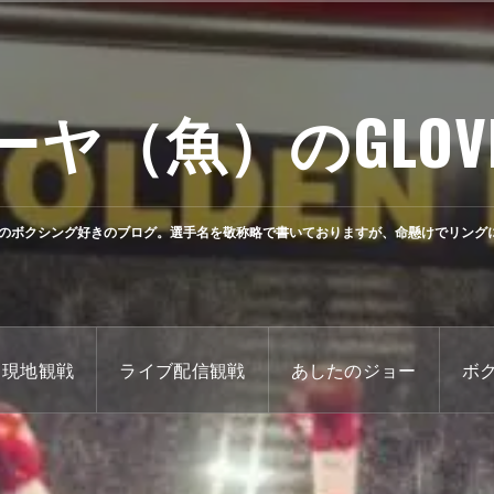
ーヤ（魚）のGLOV
のボクシング好きのブログ。選手名を敬称略で書いておりますが、命懸けでリング
現地観戦
ライブ配信観戦
あしたのジョー
ボ