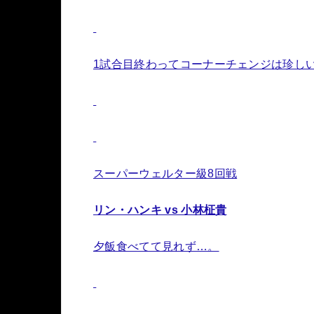
1試合目終わってコーナーチェンジは珍し
スーパーウェルター級8回戦
リン・ハンキ vs 小林柾貴
夕飯食べてて見れず…。