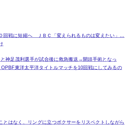
０回戦に短縮へ ＪＢＣ「変えられるものは変えたい」…
け
手と神足茂利選手が試合後に救急搬送→開頭手術となっ
OPBF東洋太平洋タイトルマッチを10回戦にしてみるの
ことはなく、リングに立つボクサーをリスペクトしながら