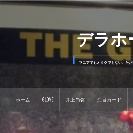
コ
ン
テ
デラホ
ン
ツ
へ
ス
キ
マニアでもオタクでもない、ただ
ッ
プ
ホーム
GLOVE
井上尚弥
注目カード