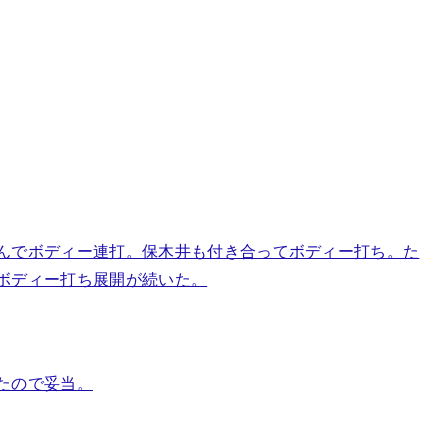
んでボディー連打。保木井も付き合ってボディー打ち。た
ボディー打ち展開が続いた。
たので妥当。