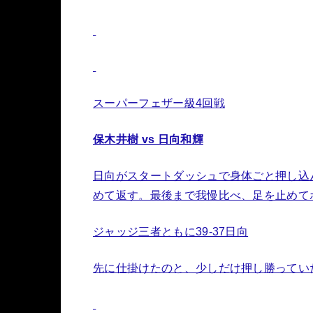
スーパーフェザー級4回戦
保木井樹 vs 日向和輝
日向がスタートダッシュで身体ごと押し込
めて返す。最後まで我慢比べ、足を止めて
ジャッジ三者ともに39-37日向
先に仕掛けたのと、少しだけ押し勝ってい