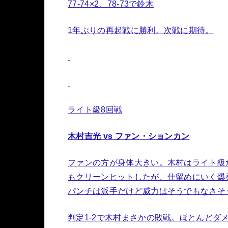
77-74×2、78-73で鈴木
1年ぶりの再起戦に勝利。次戦に期待。
ライト級8回戦
木村吉光 vs ファン・ションカン
ファンの方が身体大きい。木村はライト級
もクリーンヒットしたが、仕留めにいく爆
パンチは派手だけど威力はそうでもなさそ
判定1-2で木村まさかの敗戦。ほとんど