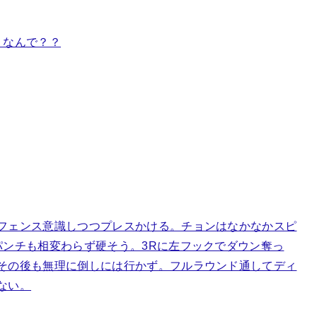
。なんで？？
フェンス意識しつつプレスかける。チョンはなかなかスピ
パンチも相変わらず硬そう。3Rに左フックでダウン奪っ
その後も無理に倒しには行かず。フルラウンド通してディ
ない。